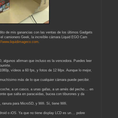
dito de mis ganancias con las ventas de los últimos Gadgets
, el camionero Geek, la increíble cámara Liquid EGO Cam
://www.liquidimageco.com
.
, algunos afirman que incluso es la vencedora. Puedes leer
urrirte.
 1080p, vídeos a 60 fps, y fotos de 12 Mpx. Aunque lo mejor,
muchísimo más de lo que cualquier cámara puede percibir.
 coche, a un casco, a unas gafas, a un arnés del pecho.... en
gente que salta en paracaídas, bucea con tiburones y da
 ranura para MicroSD, y Wifi. Sí, tiene Wifi.
.
droid o iOS. Ya que no tiene display LCD es un.... pobre