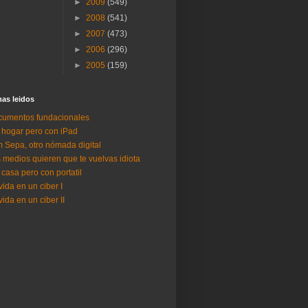
►
2009
(549)
►
2008
(541)
►
2007
(473)
►
2006
(296)
►
2005
(159)
as lei­dos
umentos fundacionales
 hogar pero con iPad
 Sepa, otro nómada digital
 medios quieren que te vuelvas idiota
 casa pero con portatil
vida en un ciber I
vida en un ciber II