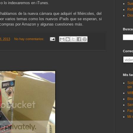
co lo indexaremos en iTunes.
Sue
Ref
hablamos de la nueva cámara que adquirí el Miércoles, del
Di
or varios temas como los nuevos iPads que se esperan, si
as compras por Amazon y algunas cuestiones más.
Busca
18, 2013
No hay comentarios:
Corre
Mis fa
Sob
sin
Wif
Blo
Ser
Fac
Mi 