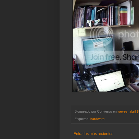
Blogueado por
Converso
en
jueves, abril 
Etiquetas:
hardware
Entradas más recientes