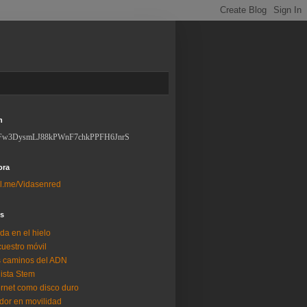
n
Fw3DysmLJ88kPWnF7chkPPFH6JnrS
ora
l.me/Vidasenred
os
da en el hielo
uestro móvil
 caminos del ADN
lista Stem
ernet como disco duro
dor en movilidad