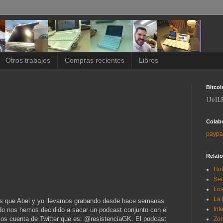
Otros trabajos
Compras recientes
Libros
Bitcoi
1Jo1L
Colab
paypa
Relat
Hui
Sec
Los
La 
os que Abel y yo llevamos grabando desde hace semanas.
Int
do nos hemos decidido a sacar un podcast conjunto con el
os cuenta de Twitter que es: @resistenciaGK. El podcast
Zor