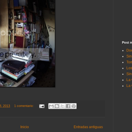
Post m
Doc
Sin
Tom
Los
Sin
La 
La 
18, 2013
1 comentario:
Inicio
Entradas antiguas