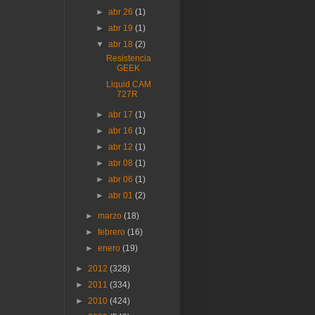
►
abr 26
(1)
►
abr 19
(1)
▼
abr 18
(2)
Resistencia
GEEK
Liquid CAM
727R
►
abr 17
(1)
►
abr 16
(1)
►
abr 12
(1)
►
abr 08
(1)
►
abr 06
(1)
►
abr 01
(2)
►
marzo
(18)
►
febrero
(16)
►
enero
(19)
►
2012
(328)
►
2011
(334)
►
2010
(424)