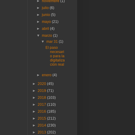
►
noviembre
(1)
►
julio
(6)
►
junio
(5)
►
mayo
(21)
►
abril
(4)
▼
marzo
(1)
▼
mar 31
(1)
El paso
necesari
o para la
digitaliza
ción real
►
enero
(4)
►
2020
(45)
►
2019
(71)
►
2018
(103)
►
2017
(110)
►
2016
(185)
►
2015
(212)
►
2014
(230)
►
2013
(202)