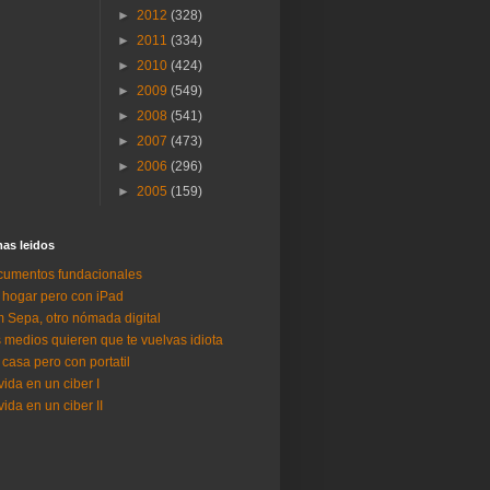
►
2012
(328)
►
2011
(334)
►
2010
(424)
►
2009
(549)
►
2008
(541)
►
2007
(473)
►
2006
(296)
►
2005
(159)
as lei­dos
umentos fundacionales
 hogar pero con iPad
 Sepa, otro nómada digital
 medios quieren que te vuelvas idiota
 casa pero con portatil
vida en un ciber I
vida en un ciber II