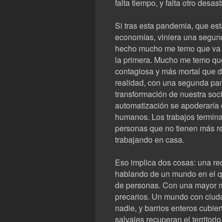
falta tiempo, y falta otro desast
Si tras esta pandemia, que es
economías, viniera una segun
hecho mucho me temo que va 
la primera. Mucho me temo q
contagiosa y más mortal que de
realidad, con una segunda pa
transformación de nuestra soc
automatización se apoderaría 
humanos. Los trabajos termina
personas que no tienen más re
trabajando en casa.
Eso implica dos cosas: una re
hablando de un mundo en el q
de personas. Con una mayor m
precarios. Un mundo con ciudad
nadie, y barrios enteros cubi
salvajes recuperan el territor