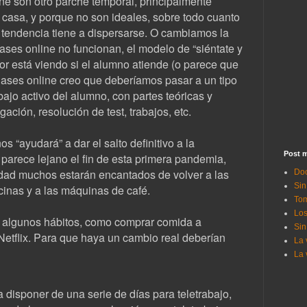
ne son otro parche temporal, principalmente
 casa, y porque no son ideales, sobre todo cuanto
tendencia tiene a dispersarse. O cambiamos la
ases online no funcionan, el modelo de “siéntate y
sor está viendo si el alumno atiende (o parece que
lases online creo que deberíamos pasar a un tipo
bajo activo del alumno, con partes teóricas y
gación, resolución de test, trabajos, etc.
“ayudará” a dar el salto definitivo a la
Post m
 parece lejano el fin de esta primera pandemia,
dad muchos estarán encantados de volver a las
Doc
Sin
ficinas y a las máquinas de café.
Tom
Los
o algunos hábitos, como comprar comida a
Sin
 Netflix. Para que haya un cambio real deberían
La 
La 
a disponer de una serie de días para teletrabajo,