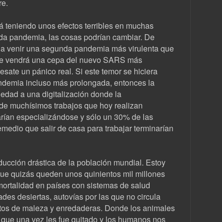
re.
tá teniendo unos efectos terribles en muchas
da pandemia, las cosas podrían cambiar. De
a venir una segunda pandemia más virulenta que
ue vendrá una cepa del nuevo SARS más
sate un pánico real. Si este temor se hiciera
ndemia incluso más prolongada, entonces la
iedad a una digitalización donde la
de muchísimos trabajos que hoy realizan
rían especializándose y sólo un 30% de las
medio que salir de casa para trabajar terminarían
ducción drástica de la población mundial. Estoy
ue quizás queden unos quinientos mil millones
ortalidad en países con sistemas de salud
es desiertas, autovías por las que no circula
ertos de maleza y enredaderas. Donde los animales
io que una vez les fue quitado y los humanos nos