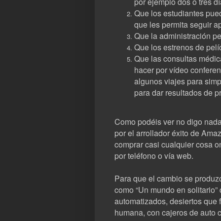
por ejemplo dos o tres dí
Que los estudiantes pued
que les permita seguir a
Que la administración per
Que los estrenos de pelí
Que las consultas médica
hacer por vídeo confere
algunos viajes para sim
para dar resultados de pr
Como podéis ver no digo nada
por el arrollador éxito de Ama
comprar casi cualquier cosa onl
por teléfono o vía web.
Para que el cambio se produzc
como “Un mundo en solitario”
automatizados, desiertos que 
humana, con cajeros de auto 