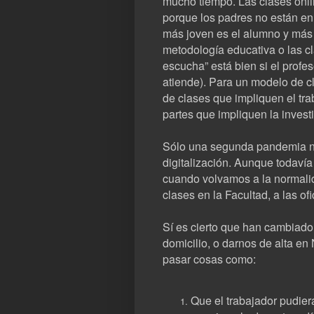
mucho tiempo. Las clases onli
porque los padres no están en
más joven es el alumno y más 
metodología educativa o las cl
escucha” está bien si el profe
atiende). Para un modelo de c
de clases que impliquen el tra
partes que impliquen la investi
Sólo una segunda pandemia nos 
digitalización. Aunque todavía
cuando volvamos a la normali
clases en la Facultad, a las o
Sí es cierto que han cambiad
domicilio, o darnos de alta en
pasar cosas como:
Que el trabajador pudier