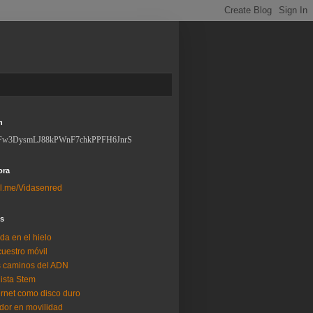
n
Fw3DysmLJ88kPWnF7chkPPFH6JnrS
ora
l.me/Vidasenred
os
da en el hielo
uestro móvil
 caminos del ADN
lista Stem
ernet como disco duro
dor en movilidad