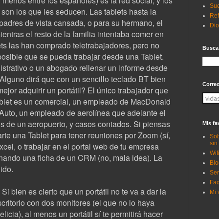
 menos entre los españoles) es la red social, y los
Sue
son los que les seducen. Las tablets hasta la
Ref
adres de vista cansada, o para su hermano, el
Di
ntras el resto de la familia intentaba comer en
ets las han comprado teletrabajadores, pero no
Busca
osible que se pueda trabajar desde una Tablet.
strativo o un abogado rellenar un informe desde
? Alguno dirá que con un sencillo teclado BT bien
Corre
jor adquirir un portátil? El único trabajador que
ablet es un comercial, un empleado de MacDonald
Auto, un empleado de aerolínea que adelante el
os de un aeropuerto, y casos contados. Si piensas
Mis fa
te una Tablet para tener reuniones por Zoom (sí,
Sob
sin
cel, o trabajar en el portal web de tu empresa
Wif
enando una ficha de un CRM (no, mala idea). La
Blo
ido.
Ser
Fac
 Si bien es cierto que un portátil no te va a dar la
Mi 
critorio con dos monitores (el que no lo haya
icia), al menos un portátil sí te permitirá hacer