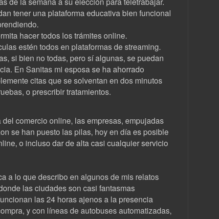
as de la semana a su elección para teletrabajar.
an tener una plataforma educativa bien funcional
prendiendo.
mita hacer todos los trámites online.
culas estén todos en plataformas de streaming.
s, si bien no todas, pero sí algunas, se puedan
ncia. En Sanitas mi esposa se ha ahorrado
plemente citas que se solventan en dos minutos
uebas, o prescribir tratamientos.
 del comercio online, las empresas, empujadas
zon se han puesto las pilas, hoy en día es posible
ine, o incluso dar de alta casi cualquier servicio
a a lo que describo en algunos de mis relatos
 donde las ciudades son casi fantasmas
funcionan las 24 horas ajenos a la presencia
compra, y con líneas de autobuses automatizadas,