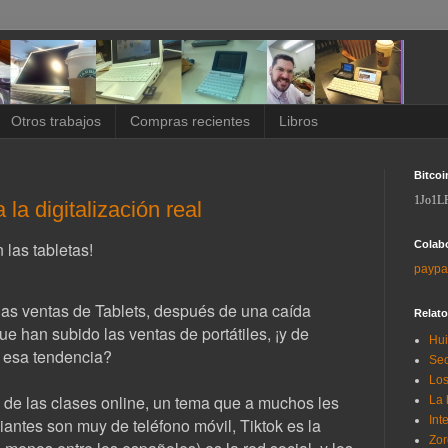
Otros trabajos
Compras recientes
Libros
Bitcoi
1Jo1L
la digitalización real
Colab
 las tabletas!
paypa
as ventas de Tablets, después de una caída
Relat
ue han subido las ventas de portátiles, ¡y de
Hui
a esa tendencia?
Sec
Los
 de las clases online, un tema que a muchos les
La 
Int
iantes son muy de teléfono móvil, Tiktok es la
Zor