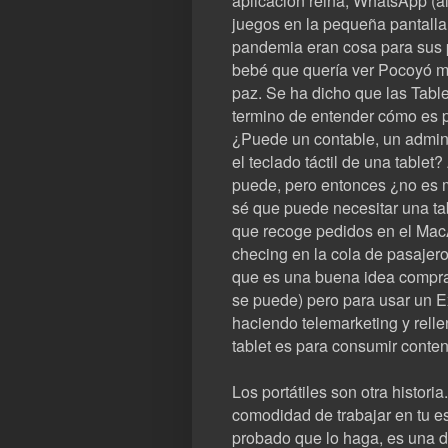
aplicación reina, WhatsApp (al
juegos en la pequeña pantalla 
pandemia eran cosa para sus p
bebé que quería ver Pocoyó mie
paz. Se ha dicho que las Tabl
termino de entender cómo es p
¿Puede un contable, un admini
el teclado táctil de una tablet
puede, pero entonces ¿no es me
sé que puede necesitar una t
que recoge pedidos en el Mac
checing en la cola de pasajer
que es una buena idea comprar
se puede) pero para usar un Ex
haciendo telemarketing y rell
tablet es para consumir conten
Los portátiles son otra historia.
comodidad de trabajar en tu es
probado que lo haga, es una del