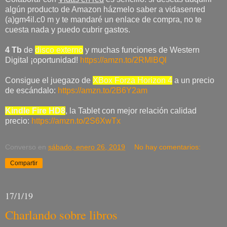
algún producto de Amazon házmelo saber a vidasenred
(a)gm4il.c0 m y te mandaré un enlace de compra, no te
cuesta nada y puedo cubrir gastos.
4 Tb
de
disco externo
y muchas funciones de Western
Digital ¡oportunidad!
https://amzn.to/2RMlBQl
Consigue el juegazo de
XBox Forza Horizon 4
a un precio
de escándalo:
https://amzn.to/2B6Y2am
Kindle Fire HD8
, la Tablet con mejor relación calidad
precio:
https://amzn.to/2S6XwTx
Converso
en
sábado, enero 26, 2019
No hay comentarios:
Compartir
17/1/19
Charlando sobre libros