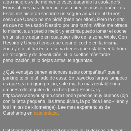
algo mejores y de momento estoy pagando la cuota de 5
Euros al mes para tener acceso a precios más económicos.
Estos me hicieron sacarme un seguro anual de 50 Euros,
cosa que Ubeqo no me pidió (bien por ellos). Pero lo cierto
es que no he usado Respiro por una razón: Wible me ofrece
lo mismo, a un precio mejor, y encima puedo tomar el coche
en un sitio y dejarlo en cualquier sitio de la zona Wible. Con
Respiro y Ubeqo tienes que dejar el coche en la misma
zona y ojo: al hacer la reserva tienes que establecer la hora
de recogida y de devolución, si lo sueltas más tarde
penalización, si lo dejas antes: te aguantas.
¿Qué ventajas tienen entonces estas compañías? que el
parking te pille al lado de casa. En trayectos largos tampoco
es que sea un gran precio, sale mucho más rentable una
empresa de alquiler de coches (mira Pepecar y
https://www.doyouspain.com tienen precios muy buenos (ojo
con la letra pequeña, las franquicias, la política lleno--lleno y
los límites de kilometraje). Lee más experiencias de
Carsharing en
este enlace
.
Colaborar con
Vidas en red
es sencillo: si deseas adquirir