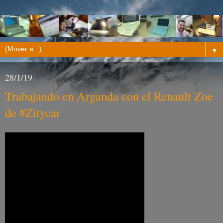
▼
28/1/19
Trabajando en Arganda con el Renault Zoe
de #Zitycar