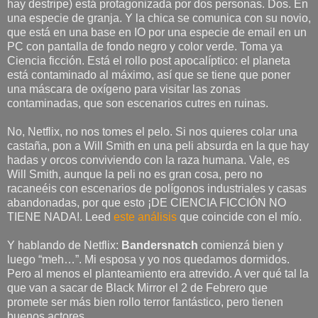
hay destripe) está protagonizada por dos personas. Dos. En
una especie de granja. Y la chica se comunica con su novio,
que está en una base en IO por una especie de email en un
PC con pantalla de fondo negro y color verde. Toma ya
Ciencia ficción. Está el rollo post apocalíptico: el planeta
está contaminado al máximo, así que se tiene que poner
una máscara de oxígeno para visitar las zonas
contaminadas, que son escenarios cutres en ruinas.
No, Netflix, no nos tomes el pelo. Si nos quieres colar una
castaña, pon a Will Smith en una peli absurda en la que hay
hadas y orcos conviviendo con la raza humana. Vale, es
Will Smith, aunque la peli no es gran cosa, pero no
racaneéis con escenarios de polígonos industriales y casas
abandonadas, por que esto ¡DE CIENCIA FICCIÓN NO
TIENE NADA!. Leed
este análisis
que coincide con el mío.
Y hablando de Netflix:
Bandersnatch
comienzá bien y
luego “meh…”. Mi esposa y yo nos quedamos dormidos.
Pero al menos el planteamiento era atrevido. A ver qué tal la
que van a sacar de Black Mirror el 2 de Febrero que
promete ser más bien rollo terror fantástico, pero tienen
buenos actores.