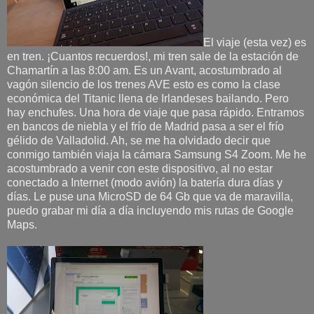
El viaje (esta vez) es
en tren. ¡Cuantos recuerdos!, mi tren sale de la estación de
Chamartín a las 8:00 am. Es un Avant, acostumbrado al
vagón silencio de los trenes AVE esto es como la clase
económica del Titanic llena de Irlandeses bailando. Pero
hay enchufes. Una hora de viaje que pasa rápido. Entramos
en bancos de niebla y el frío de Madrid pasa a ser el frío
gélido de Valladolid. Ah, se me ha olvidado decir que
conmigo también viaja la cámara Samsung S4 Zoom. Me he
acostumbrado a venir con este dispositivo, al no estar
conectado a Internet (modo avión) la batería dura días y
días. Le puse una MicroSD de 64 Gb que va de maravilla,
puedo grabar mi día a día incluyendo mis rutas de Google
Maps.