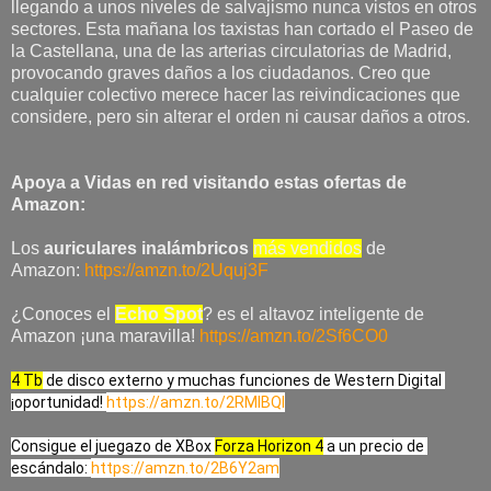
llegando a unos niveles de salvajismo nunca vistos en otros
sectores. Esta mañana los taxistas han cortado el Paseo de
la Castellana, una de las arterias circulatorias de Madrid,
provocando graves daños a los ciudadanos. Creo que
cualquier colectivo merece hacer las reivindicaciones que
considere, pero sin alterar el orden ni causar daños a otros.
Apoya a Vidas en red visitando estas ofertas de
Amazon:
Los
auriculares inalámbricos
más vendidos
de
Amazon:
https://amzn.to/2Uquj3F
¿Conoces el
Echo Spot
? es el altavoz inteligente de
Amazon ¡una maravilla!
https://amzn.to/2Sf6CO0
4 Tb
 de disco externo y muchas funciones de Western Digital 
¡oportunidad! 
https://amzn.to/2RMlBQl
Consigue el juegazo de XBox 
Forza Horizon 4
 a un precio de 
escándalo: 
https://amzn.to/2B6Y2am