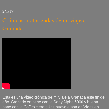
2/1/19
Crónicas motorizadas de un viaje a
Granada
Esta es una vídeo crónica de mi viaje a Granada este fin de
año. Grabado en parte con la Sony Alpha 5000 y buena
parte con la GoPro Hero. ¡Una nueva etapa en Vidas en