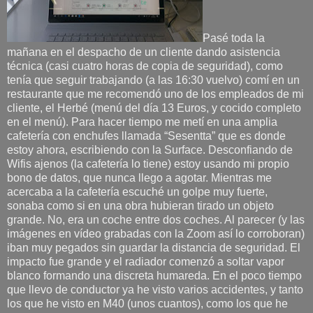
Pasé toda la
mañana en el despacho de un cliente dando asistencia
técnica (casi cuatro horas de copia de seguridad), como
tenía que seguir trabajando (a las 16:30 vuelvo) comí en un
restaurante que me recomendó uno de los empleados de mi
cliente, el Herbé (menú del día 13 Euros, y cocido completo
en el menú). Para hacer tiempo me metí en una amplia
cafetería con enchufes llamada “Sesentta” que es donde
estoy ahora, escribiendo con la Surface. Desconfiando de
Wifis ajenos (la cafetería lo tiene) estoy usando mi propio
bono de datos, que nunca llego a agotar. Mientras me
acercaba a la cafetería escuché un golpe muy fuerte,
sonaba como si en una obra hubieran tirado un objeto
grande. No, era un coche entre dos coches. Al parecer (y las
imágenes en vídeo grabadas con la Zoom así lo corroboran)
iban muy pegados sin guardar la distancia de seguridad. El
impacto fue grande y el radiador comenzó a soltar vapor
blanco formando una discreta humareda. En el poco tiempo
que llevo de conductor ya he visto varios accidentes, y tanto
los que he visto en M40 (unos cuantos), como los que he