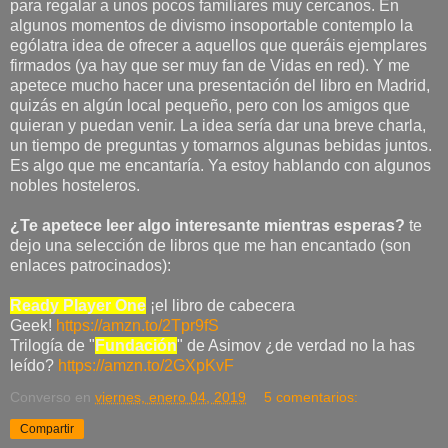
para regalar a unos pocos familiares muy cercanos. En
algunos momentos de divismo insoportable contemplo la
ególatra idea de ofrecer a aquellos que queráis ejemplares
firmados (ya hay que ser muy fan de Vidas en red). Y me
apetece mucho hacer una presentación del libro en Madrid,
quizás en algún local pequeño, pero con los amigos que
quieran y puedan venir. La idea sería dar una breve charla,
un tiempo de preguntas y tomarnos algunas bebidas juntos.
Es algo que me encantaría. Ya estoy hablando con algunos
nobles hosteleros.
¿Te apetece leer algo interesante mientras esperas?
te
dejo una selección de libros que me han encantado (son
enlaces patrocinados):
Ready Player One
¡el libro de cabecera
Geek!
https://amzn.to/2Tpr9fS
Trilogía de "
Fundación
" de Asimov ¿de verdad no la has
leído?
https://amzn.to/2GXpKvF
Converso
en
viernes, enero 04, 2019
5 comentarios:
Compartir