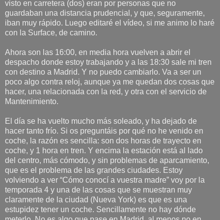
visto en carretera (dos) eran por personas que no
guardaban una distancia prudencial, y que, seguramente,
iban muy rápido. Luego editaré el vídeo, si me animo lo haré
con la Surface, de camino.
Ahora son las 16:00, en media hora vuelven a abrir el
despacho donde estoy trabajando y a las 18:30 sale mi tren
con destino a Madrid. Y no puedo cambiarlo. Va a ser un
poco algo contra reloj, aunque ya me quedan dos cosas que
hacer, una relacionada con la red, y otra con el servicio de
Mantenimiento.
El día se ha vuelto mucho más soleado, y ha dejado de
hacer tanto frío. Si os preguntáis por qué no he venido en
coche, la razón es sencilla: son dos horas de trayecto en
coche, y 1 hora en tren. Y encima la estación está al lado
del centro, más cómodo, y sin problemas de aparcamiento,
que es el problema de las grandes ciudades. Estoy
volviendo a ver “Cómo conocí a vuestra madre” voy por la
temporada 4 y una de las cosas que se muestran muy
claramente de la ciudad (Nueva York) es que es una
estupidez tener un coche. Sencillamente no hay dónde
meterlo. No es algo que pase en Madrid, al menos no en