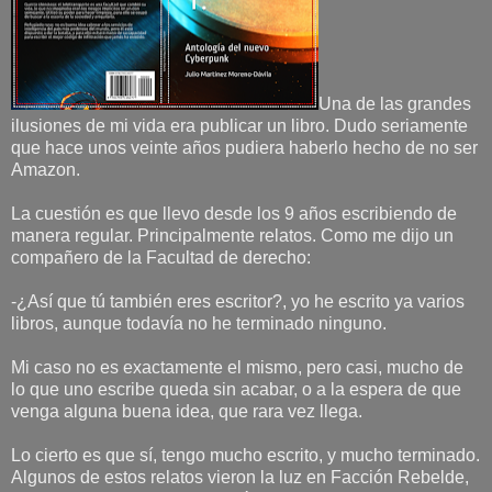
Una de las grandes
ilusiones de mi vida era publicar un libro. Dudo seriamente
que hace unos veinte años pudiera haberlo hecho de no ser
Amazon.
La cuestión es que llevo desde los 9 años escribiendo de
manera regular. Principalmente relatos. Como me dijo un
compañero de la Facultad de derecho:
-¿Así que tú también eres escritor?, yo he escrito ya varios
libros, aunque todavía no he terminado ninguno.
Mi caso no es exactamente el mismo, pero casi, mucho de
lo que uno escribe queda sin acabar, o a la espera de que
venga alguna buena idea, que rara vez llega.
Lo cierto es que sí, tengo mucho escrito, y mucho terminado.
Algunos de estos relatos vieron la luz en Facción Rebelde,