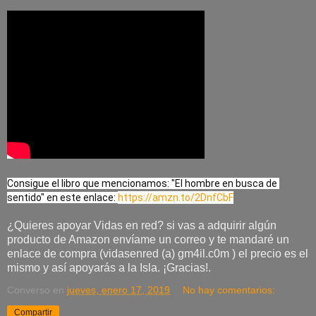
Consigue el libro que mencionamos: "El hombre en busca de 
sentido" en este enlace: 
https://amzn.to/2DnfCbF
¿Quieres apoyar Vidas en red? si vas a adquirir algún
producto de Amazon envíame un correo y te mandaré un
enlace de compra (vidasenred (a) gm4il.c0m ) el precio es el
mismo y así apoyarás a la Isla. ¡Gracias!.
Converso
en
jueves, enero 17, 2019
No hay comentarios:
Compartir