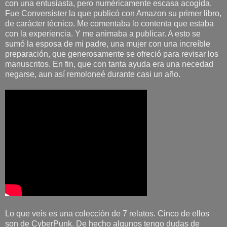
con una entusiasta, pero numéricamente escasa acogida.
Fue Conversister la que publicó con Amazon su primer libro,
de carácter técnico. Me comentaba lo contenta que estaba
con la experiencia. Y me animaba a publicar. A esto se
sumó la esposa de mi padre, una mujer con una increíble
preparación, que generosamente se ofreció para revisar los
manuscritos. En fin, que con tanta ayuda era una necedad
negarse, aun así remoloneé durante casi un año.
Lo que veis es una colección de 7 relatos. Cinco de ellos
son de CyberPunk. De hecho algunos tengo dudas de