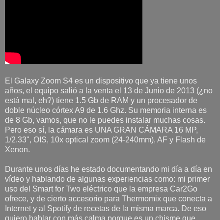
El Galaxy Zoom S4 es un dispositivo que ya tiene unos
años, el equipo salió a la venta el 13 de Junio de 2013 (¿no
está mal, eh?) tiene 1.5 Gb de RAM y un procesador de
doble núcleo córtex A9 de 1.6 Ghz. Su memoria interna es
de 8 Gb, vamos, que no le puedes instalar muchas cosas.
Pero eso sí, la cámara es UNA GRAN CÁMARA 16 MP,
1/2.33", OIS, 10x optical zoom (24-240mm), AF y Flash de
Xenon.
Durante unos días he estado documentando mi día a día en
vídeo y hablando de algunas experiencias como: mi primer
uso del Smart for Two eléctrico que la empresa Car2Go
ofrece, y de cierto accesorio para Thermomix que conecta a
Internet y al Spotify de recetas de la misma marca. De eso
quiero hablar con más calma porque es un chisme que