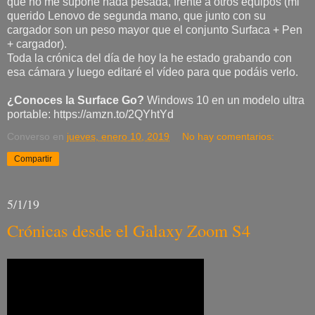
que no me supone nada pesada, frente a otros equipos (mi
querido Lenovo de segunda mano, que junto con su
cargador son un peso mayor que el conjunto Surfaca + Pen
+ cargador).
Toda la crónica del día de hoy la he estado grabando con
esa cámara y luego editaré el vídeo para que podáis verlo.
¿Conoces la Surface Go?
Windows 10 en un modelo ultra
portable: https://amzn.to/2QYhtYd
Converso
en
jueves, enero 10, 2019
No hay comentarios:
Compartir
5/1/19
Crónicas desde el Galaxy Zoom S4