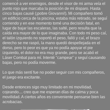
comencé a ver enemigos, desde el visor de mi arma veía el
punto rojo que marcaba la posición de mi disparo. Hasta
cinco bajas causé (¡pobre Giovanni!). Mi compañero tomó
un edificio cerca de la piscina, estaba más retirado, se seguí
corriendo y en ese momento tomé una decisión fatal, en
lugar de bajar las escaleras, las salté, pero resulta que la
caída era mayor de lo que imaginaba. Con todo mi peso caí,
el talón izquierdo no soportó el peso, falló y caí, el brazo
derecho se me raspó, la mano quedó despellejada en el
dorso, pero lo peor es que ya no podía apoyar el pie
izquierdo, el dolor no era muy grande, pero se acabó el
Láser Combat para mí. Intenté "campear" y seguí causando
bajas, pero no podía moverme.
Lo que más sentí fue no poder seguir con mis compañeros,
el juego era excitante.
Desde entonces sigo muy limitado en mi movilidad,
cojeando.... creo que me esperan días de calma y poca
movilidad. A ciertos años es conveniente pensarse bien las
acrobacias.