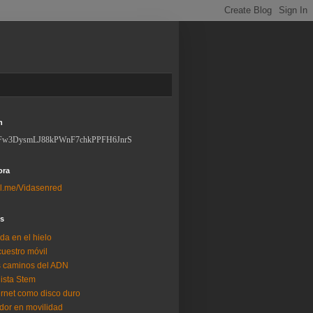
n
Fw3DysmLJ88kPWnF7chkPPFH6JnrS
ora
l.me/Vidasenred
os
da en el hielo
uestro móvil
 caminos del ADN
lista Stem
ernet como disco duro
dor en movilidad