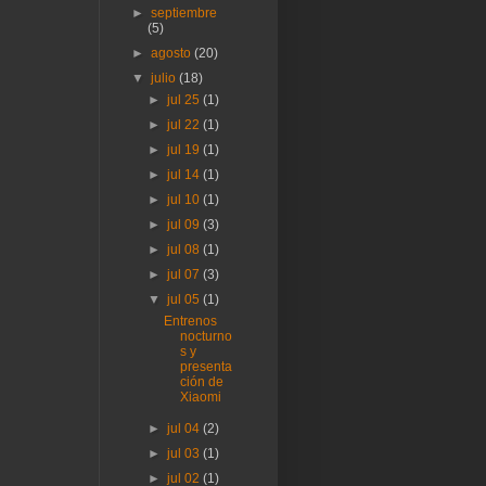
►
septiembre
(5)
►
agosto
(20)
▼
julio
(18)
►
jul 25
(1)
►
jul 22
(1)
►
jul 19
(1)
►
jul 14
(1)
►
jul 10
(1)
►
jul 09
(3)
►
jul 08
(1)
►
jul 07
(3)
▼
jul 05
(1)
Entrenos
nocturno
s y
presenta
ción de
Xiaomi
►
jul 04
(2)
►
jul 03
(1)
►
jul 02
(1)