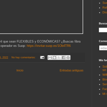
Sue
Ref
Di
Busca
móvil que sean FLEXIBLES y ECONÓMICAS? ¿Buscas fibra
Corre
u operador es Suop:
https://invitar.suop.es/1Ob4TR6
05, 2022
No hay comentarios:
Mis fa
Sob
sin
Inicio
Entradas antiguas
Wif
Blo
Ser
Fac
Mi 