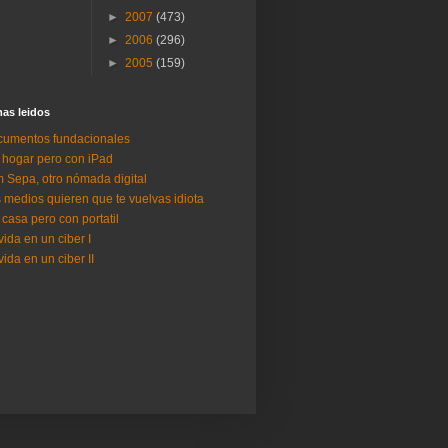
►
2007
(473)
►
2006
(296)
►
2005
(159)
as lei­dos
umentos fundacionales
 hogar pero con iPad
 Sepa, otro nómada digital
 medios quieren que te vuelvas idiota
 casa pero con portatil
vida en un ciber I
vida en un ciber II