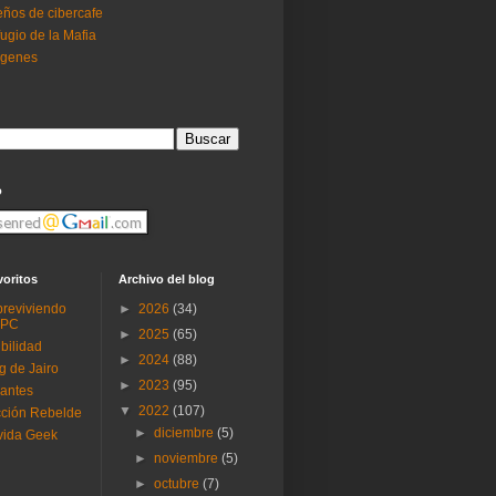
ños de cibercafe
ugio de la Mafia
ogenes
o
voritos
Archivo del blog
reviviendo
►
2026
(34)
 PC
►
2025
(65)
ibilidad
►
2024
(88)
g de Jairo
►
2023
(95)
antes
▼
2022
(107)
ción Rebelde
►
diciembre
(5)
vida Geek
►
noviembre
(5)
►
octubre
(7)