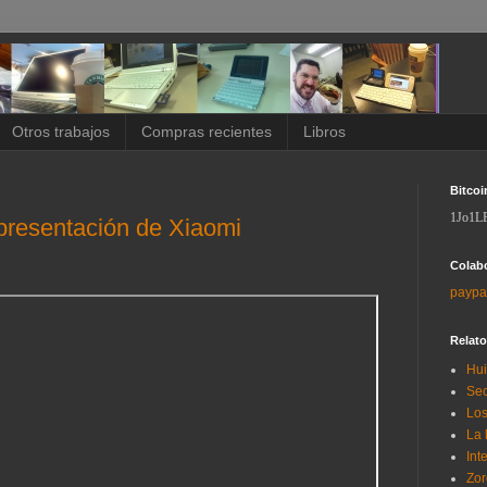
Otros trabajos
Compras recientes
Libros
Bitcoi
1Jo1L
presentación de Xiaomi
Colab
paypa
Relat
Hui
Sec
Los
La 
Int
Zor