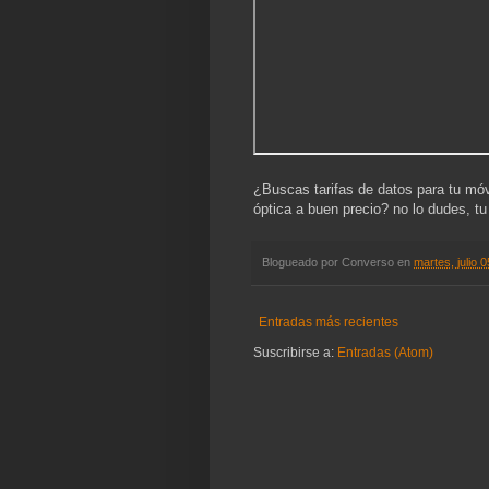
¿Buscas tarifas de datos para tu 
óptica a buen precio? no lo dudes, t
Blogueado por
Converso
en
martes, julio 
Entradas más recientes
Suscribirse a:
Entradas (Atom)