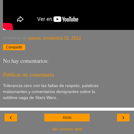
Converso
en
jueves, noviembre 01, 2012
Compartir
No hay comentarios:
Publicar un comentario
Tolerancia cero con las faltas de respeto, palabras
malsonantes y comentarios denigrantes sobre la
sublime saga de Stars Wars..
‹
›
Inicio
Ver versión web