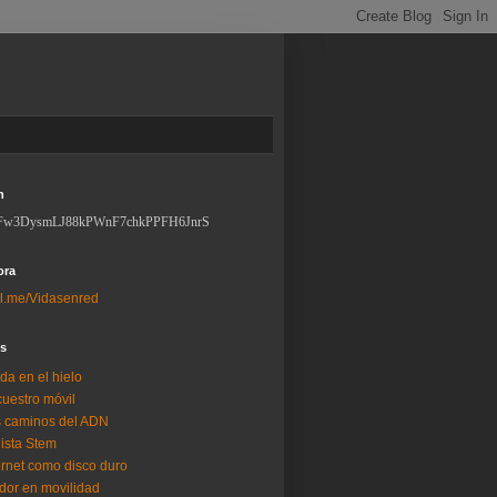
n
Fw3DysmLJ88kPWnF7chkPPFH6JnrS
ora
l.me/Vidasenred
os
da en el hielo
uestro móvil
 caminos del ADN
lista Stem
ernet como disco duro
dor en movilidad