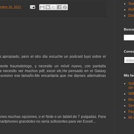
Sue
embre 16, 2012
Ref
Di
Busca
Corre
s apropiado, pero el otro día escuche un podcast tuyo sobre el
ente traumatologo, y necesito un móvil nuevo, con pantalla
 necesito ver muchos pdf, excel etc.He pensado en el Galaxy
Mis fa
 excesivo ese tamaño.Me encantaría que me dijeses alternativas
Sob
sin
Wif
Blo
Ser
Fac
ienes muchas opciones, o el Note o un tablet de 7 pulgadas. Para
Mi 
artphones grandotes no sería suficientes para ver Excell....