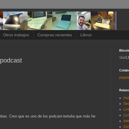
Otros trabajos
Compras recientes
Libros
Bitcoi
1Jo1L
opodcast
Colab
paypa
Relat
Hui
Sec
Los
La 
ebas. Creo que es uno de los podcast-tertulia que más he
Int
Zor