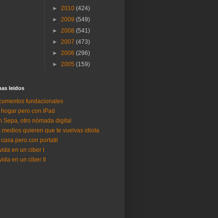
►
2010
(424)
►
2009
(549)
►
2008
(541)
►
2007
(473)
►
2006
(296)
►
2005
(159)
as lei­dos
umentos fundacionales
 hogar pero con iPad
 Sepa, otro nómada digital
 medios quieren que te vuelvas idiota
 casa pero con portatil
vida en un ciber I
vida en un ciber II