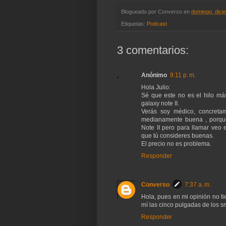
Blogueado por
Converso
en
domingo, dici
Etiquetas:
Podcast
3 comentarios:
Anónimo
9:11 p. m.
Hola Julio:
Sé que este no es el hilo má
galaxy note II.
Verás soy médico, concretam
medianamente buena , porque
Note II pero para llamar veo
que tú consideres buenas.
El precio no es problema.
Responder
Converso
7:37 a. m.
Hola, pues en mi opinión no t
mí las cinco pulgadas de los sm
Responder