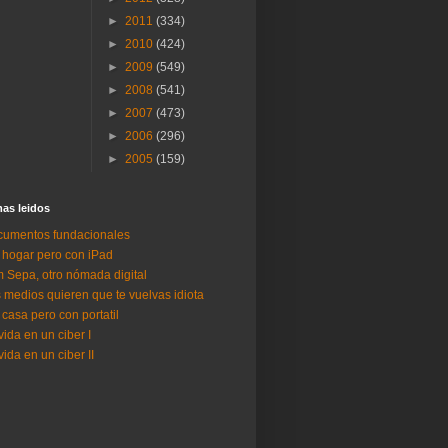
►
2011
(334)
►
2010
(424)
►
2009
(549)
►
2008
(541)
►
2007
(473)
►
2006
(296)
►
2005
(159)
as lei­dos
umentos fundacionales
 hogar pero con iPad
 Sepa, otro nómada digital
 medios quieren que te vuelvas idiota
 casa pero con portatil
vida en un ciber I
vida en un ciber II