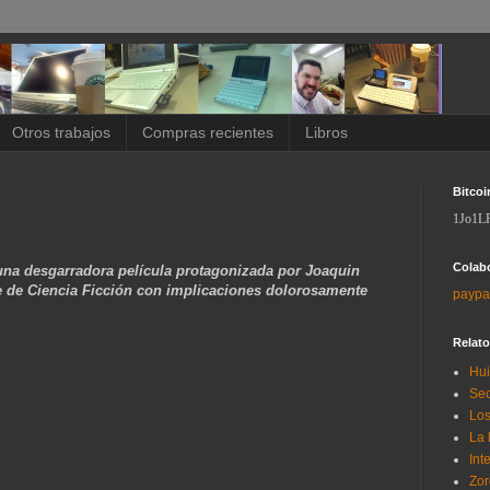
Otros trabajos
Compras recientes
Libros
Bitcoi
1Jo1L
Colab
una desgarradora película protagonizada por Joaquin
e de Ciencia Ficción con implicaciones dolorosamente
paypa
Relat
Hui
Sec
Los
La 
Int
Zor