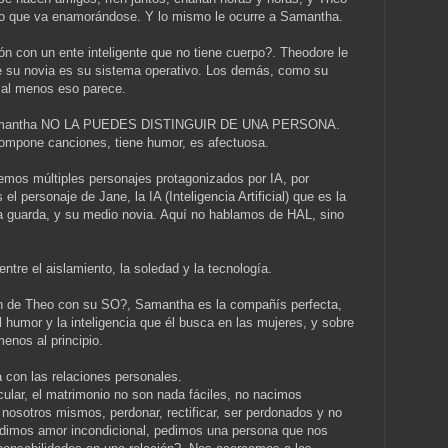
ino que va enamorándose. Y lo mismo le ocurre a Samantha.
n con un ente inteligente que no tiene cuerpo?. Theodore le
que su novia es su sistema operativo. Los demás, como su
o al menos eso parece.
 Samantha NO LA PUEDES DISTINGUIR DE UNA PERSONA.
, compone canciones, tiene humor, es afectuosa.
enemos múltiples personajes protagonizados por IA, por
 personaje de Jane, la IA (Inteligencia Artificial) que es la
la guarda, y su medio novia. Aquí no hablamos de HAL, sino
entre el aislamiento, la soledad y la tecnología.
ión de Theo con su SO?, Samantha es la compañís perfecta,
el humor y la inteligencia que él busca en las mujeres, y sobre
menos al principio.
 con las relaciones personales.
cular, el matrimonio no son nada fáciles, no nacimos
 nosotros mismos, perdonar, rectificar, ser perdonados y no
pedimos amor incondicional, pedimos una persona que nos