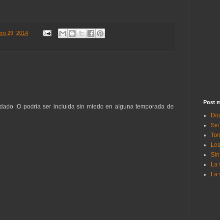
ero 29, 2014
Post m
dado :O podria ser incluida sin miedo en alguna temporada de
Doc
Sin
Tom
Los
Sin
La 
La 