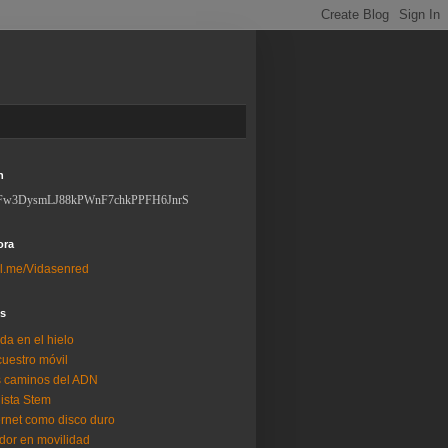
n
Fw3DysmLJ88kPWnF7chkPPFH6JnrS
ora
l.me/Vidasenred
os
da en el hielo
uestro móvil
 caminos del ADN
lista Stem
ernet como disco duro
dor en movilidad