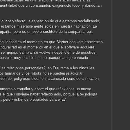
ponsabilidades en una relación?. Nos acercamos a las
mentalidad que un consumidor, exigiéndolo todo, y dando tan
curioso efecto, la sensación de que estamos socializando,
 estamos miserablemente solos en nuestra habitación. La
mpañía, pero es un pobre sustituto de la compañía real.
gularidad es el momento en que Skynet adquiere conciencia
inguralirad es el momento en el que el software adquiere
 se mejora, cambia, se vuelve independiente de nosotros.
 posible, muy posible que se acerque a algo parecido.
las relaciones personales?, en Futurama a los niños les
los humanos y los robots no se pueden relacionar
ertido, peligroso, dicen en la conocida serie de animación.
umento a estudiar y sobre el que reflexionar, un nuevo
 el que conviene haber reflexionado, porque la tecnología
, pero ¿estamos preparados para ella?.