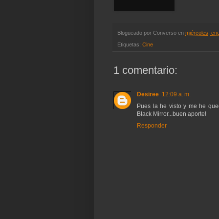
Blogueado por
Converso
en
miércoles, en
Etiquetas:
Cine
1 comentario:
Desiree
12:09 a. m.
Pues la he visto y me he que
Black Mirror...buen aporte!
Responder