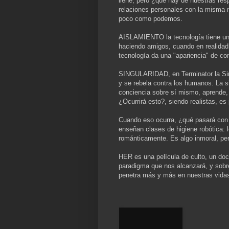
llene, pero ¿qué hay de nuestras res
relaciones personales con la misma 
poco como podemos.
AISLAMIENTO la tecnología tiene un 
haciendo amigos, cuando en realidad
tecnología da una "apariencia" de co
SINGULARIDAD, en Terminator la Sin
y se rebela contra los humanos. La s
conciencia sobre sí mismo, aprende,
¿Ocurrirá esto?, siendo realistas, es
Cuando eso ocurra, ¿qué pasará con 
enseñan clases de higiene robótica: 
románticamente. Es algo inmoral, perv
HER es una película de culto, un doc
paradigma que nos alcanzará, y sobre
penetra más y más en nuestras vidas