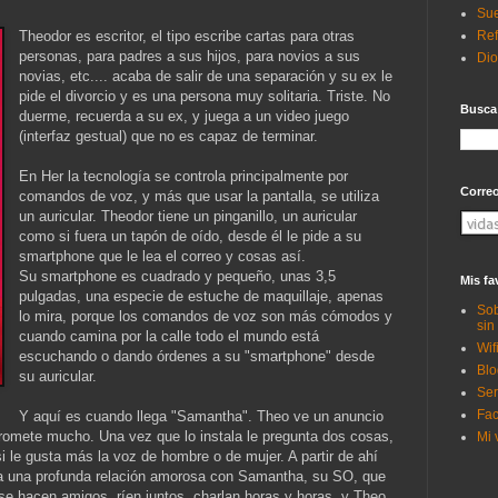
Sue
Ref
Theodor es escritor, el tipo escribe cartas para otras
personas, para padres a sus hijos, para novios a sus
Di
novias, etc.... acaba de salir de una separación y su ex le
pide el divorcio y es una persona muy solitaria. Triste. No
Busca
duerme, recuerda a su ex, y juega a un video juego
(interfaz gestual) que no es capaz de terminar.
En Her la tecnología se controla principalmente por
Corre
comandos de voz, y más que usar la pantalla, se utiliza
un auricular. Theodor tiene un pinganillo, un auricular
como si fuera un tapón de oído, desde él le pide a su
smartphone que le lea el correo y cosas así.
Su smartphone es cuadrado y pequeño, unas 3,5
Mis fa
pulgadas, una especie de estuche de maquillaje, apenas
Sob
lo mira, porque los comandos de voz son más cómodos y
sin
cuando camina por la calle todo el mundo está
Wif
escuchando o dando órdenes a su "smartphone" desde
Blo
su auricular.
Ser
Fac
Y aquí es cuando llega "Samantha". Theo ve un anuncio
romete mucho. Una vez que lo instala le pregunta dos cosas,
Mi 
i le gusta más la voz de hombre o de mujer. A partir de ahí
nza una profunda relación amorosa con Samantha, su SO, que
 se hacen amigos, ríen juntos, charlan horas y horas, y Theo