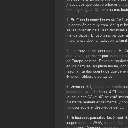
y cada vez que vuelvo a hacer una 
todo sigue igual. Os resumo mis lect
1. En Cuba la conexión es vía Wifi,
La conexión es muy cara. Así que los
se las ingenian para usar versiones 
menos datos. El uso principal que ha
hacer una video llamada con la famili
2. Los móviles no son ilegales. En
que tienen que hacer para comprarlo 
de Europa destina. Tienen el hardware
en los parques, en plena noche, con 
fascina), te das cuenta de que tie
iPhone, Tablets, o portátiles.
3. Viven en 3G, cuando el mundo es
sacado un plan de datos, 4 Gb es el
(aunque sea 3G) el 4G se está implan
presta de manera experimental y con 
noticias sobre el despliegue del 5G.
4. Soluciones parciales: las Street
juegos como el WOW, y pequeñas intr
de Internet. Pero son escasas y est