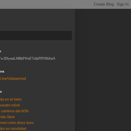
n
Fw3DysmLJ88kPWnF7chkPPFH6JnrS
ora
l.me/Vidasenred
os
da en el hielo
uestro móvil
 caminos del ADN
lista Stem
ernet como disco duro
dor en movilidad