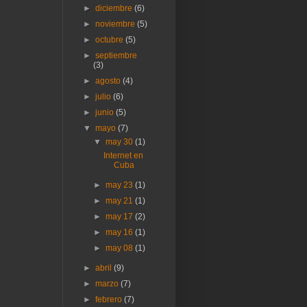
►
diciembre
(6)
►
noviembre
(5)
►
octubre
(5)
►
septiembre
(3)
►
agosto
(4)
►
julio
(6)
►
junio
(5)
▼
mayo
(7)
▼
may 30
(1)
Internet en
Cuba
►
may 23
(1)
►
may 21
(1)
►
may 17
(2)
►
may 16
(1)
►
may 08
(1)
►
abril
(9)
►
marzo
(7)
►
febrero
(7)