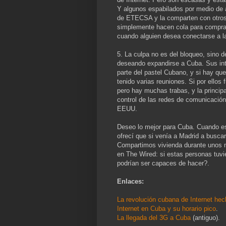
Y algunos espabilados por medio de 
de ETECSA y la comparten con otros 
simplemente hacen cola para comprarl
cuando alguien desea conectarse a l
5. La culpa no es del bloqueo, sino 
deseando expandirse a Cuba. Sus int
parte del pastel Cubano, y si hay qu
tenido varias reuniones. Si por ellos
pero hay muchas trabas, y la princip
control de las redes de comunicación,
EEUU.
Deseo lo mejor para Cuba. Cuando es
ofrecí que si venía a Madrid a buscar
Compartimos vivienda durante unos
en The Wired: si estas personas tuvie
podrían ser capaces de hacer?.
Enlaces:
La revolución cubana de Internet hec
Internet en Cuba y su horario pico
.
La llegada del 3G a Cuba
(antiguo).