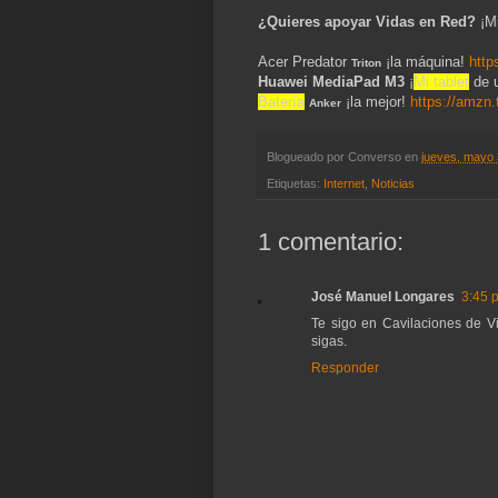
¿Quieres apoyar Vidas en Red?
¡M
Acer Predator
¡la máquina!
http
Triton
Huawei MediaPad M3
¡
Mi tablet
de u
Batería
¡la mejor!
https://amzn
Anker
Blogueado por
Converso
en
jueves, mayo 
Etiquetas:
Internet
,
Noticias
1 comentario:
José Manuel Longares
3:45 p
Te sigo en Cavilaciones de V
sigas.
Responder