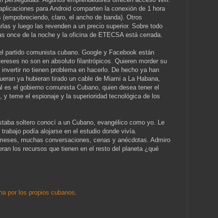
aplicaciones para Android comparten la conexión de 1 hora
(empobreciendo, claro, el ancho de banda). Otros
as y luego las revenden a un precio superior. Sobre todo
as once de la noche y la oficina de ETECSA está cerrada.
del partido comunista cubano. Google y Facebook están
ereses no son en absoluto filantrópicos. Quieren morder su
e invertir no tienen problema en hacerlo. De hecho ya han
 fueran ya hubieran tirado un cable de Miami a La Habana,
al es el gobierno comunista Cubano, quien desea tener el
 y teme el espionaje y la superioridad tecnológica de los
taba soltero conocí a un Cubano, evangélico como yo. Le
 trabajo podía alojarse en el estudio donde vivía.
 meses, muchas conversaciones, cenas y anécdotas. Admiro
ran los recursos que tienen en el resto del planeta ¿qué
ha por los propios cubanos
.