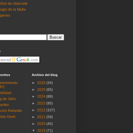
ños de cibercafe
ugio de la Mafia
ogenes
o
voritos
Archivo del blog
reviviendo
►
2026
(34)
 PC
►
2025
(65)
ibilidad
►
2024
(88)
g de Jairo
►
2023
(95)
antes
►
2022
(107)
ción Rebelde
vida Geek
►
2021
(59)
►
2020
(45)
▼
2019
(71)