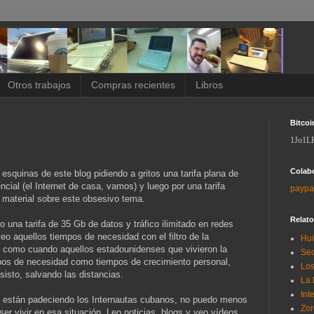
Otros trabajos
Compras recientes
Libros
Bitcoi
1Jo1L
Colab
 esquinas de este blog pidiendo a gritos una tarifa plana de
ncial (el Internet de casa, vamos) y luego por una tarifa
paypa
 material sobre este obsesivo tema.
Relat
 una tarifa de 35 Gb de datos y tráfico ilimitado en redes
eo aquellos tiempos de necesidad con el filtro de la
Hui
s como cuando aquellos estadounidenses que vivieron la
Sec
pos de necesidad como tiempos de crecimiento personal,
Los
sisto, salvando las distancias.
La 
Int
e están padeciendo los Internautas cubanos, no puedo menos
Zor
r vivir en esa situación. Leo noticias, blogs y veo vídeos,