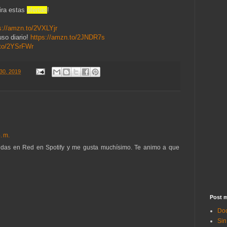
ira estas
ofertas
!
s://amzn.to/2VXLYjr
so diario!
https://amzn.to/2JNDR7s
.to/2YSrFWr
30, 2019
. m.
idas en Red en Spotify y me gusta muchísimo. Te animo a que
Post m
Doc
Sin