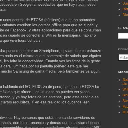
Sue
búsqueda en Google la novedad es que no hay nada nuevo,
Ref
uras:
Di
 en unos centros de ETCSA (públicos) que están saturados.
 cubanos escriben los correos offline para que se suban, y
Busca
Lite de Facebook, y otras aplicaciones para que se consuman
cen cuando se conectal al Wifi es la mensajería, hablar o
a que vive fuera del país.
Corre
 Cuba puedes comprar un Smartphone, obviamente es esfuerzo
en nada es el mismo que el porcentaje de salario que alguien
, les falta la conectividad. Cuando ves las fotos de la gente
la cara iluminada por su pantalla (género este que me
nen mucho Samsung de gama media, pero también se ve algún
Mis fa
Sob
sin
tá hablando del 5G. El 3G va de pena, hace poco ETCSA ha
Wif
 máximo que ofrece. Los usuarios no pueden ver vídeo
Blo
tando, y ya hay fotos de las antenas, pero este servicio se
Ser
ciertos requisitos. Y en esa realidad los cubanos leen
Fac
Mi 
 Networks. Hay personas que están montando servidores de
anets, con foros, anuncios y demás que no alivian el deseo
án perseguidas. Algunos emprendedores ofrecen acceso Wifi.