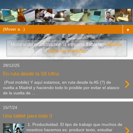
▼
Mostrando entradas con la etiqueta
Tablets
.
Mostrar
todas las entradas
28/12/25
En ruta desde la S8 Ultra
›
(Post mobile) Y aquí estamos, en ruta desde la A5 (?) de
vuelta a Madrid y haciendo todo lo posible por evitar el atasco
de la vuelta de ...
15/7/24
Una tablet para todo II
›
1. Productividad. El tipo de trabajo que muchos de
nosotros hacemos es: producir texto, estudiar