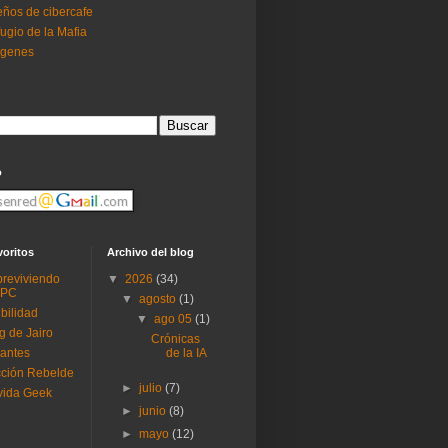
ños de cibercafe
ugio de la Mafia
ogenes
o
voritos
Archivo del blog
reviviendo
▼
2026
(34)
 PC
▼
agosto
(1)
ibilidad
▼
ago 05
(1)
g de Jairo
Crónicas
antes
de la IA
ción Rebelde
►
julio
(7)
vida Geek
►
junio
(8)
►
mayo
(12)