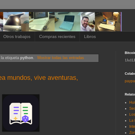
Otros trabajos
Compras recientes
Libros
Bitcoi
 la etiqueta
python
.
Mostrar todas las entradas
1Jo1L
Colab
ea mundos, vive aventuras,
paypa
Relat
Hui
Sec
Los
La 
Int
Zor