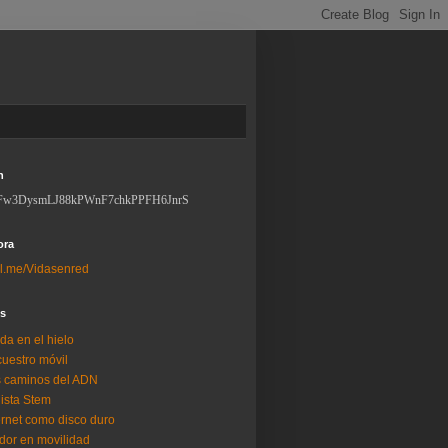
n
Fw3DysmLJ88kPWnF7chkPPFH6JnrS
ora
l.me/Vidasenred
os
da en el hielo
uestro móvil
 caminos del ADN
lista Stem
ernet como disco duro
dor en movilidad