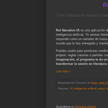
R
Vive historias en mundos cread
Rol Narrativo IA
es una aplicación de 
inteligencia artificial. Te sientas fre
responde como un narrador de mesa q
mundo que le has entregado y mantie
Puedes usarlo para aventuras medieva
propios, reglas caseras o partidas c
imaginación, el programa te da un 
transformar la sesión en literatura
.
Leer más »
Blogueado por
Converso
en
lunes, junio 1
Etiquetas:
IA
,
inteligencia artificial
,
juegos de
Suscribirse a:
Entradas (Atom)