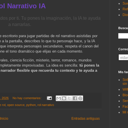
Sue
ol Narrativo IA
Ref
Di
os por ti. Tu pones la imaginación, la IA te ayuda
a narrarlas.
Busca
escritorio para jugar partidas de rol narrativo asistidas por
nte a la pantalla, describes lo que tu personaje hace, y la IA
ue interpreta personajes secundarios, respeta el canon del
Corre
ne el tono dramático que elijas en cada momento.
les, ciencia ficción, misterio, terror, romance, mundos
ompletamente improvisadas. La idea es sencilla:
tú pones la
narrador flexible que recuerda tu contexto y te ayuda a
Mis fa
Sob
sin
Wif
Blo
5, 2026
No hay comentarios:
Ser
 rol
,
open source
,
python
,
rol narrativo
Fac
Mi 
Inicio
Entradas antiguas