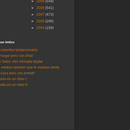
►
2009
(549)
►
2008
(541)
►
2007
(473)
►
2006
(296)
►
2005
(159)
as lei­dos
umentos fundacionales
 hogar pero con iPad
 Sepa, otro nómada digital
 medios quieren que te vuelvas idiota
 casa pero con portatil
vida en un ciber I
vida en un ciber II