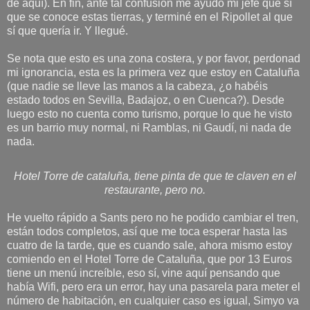
de aquí). En fin, ante tal confusión me ayudó mi jefe que sí
que se conoce estas tierras, y terminé en el Ripollet al que
sí que quería ir. Y llegué.
Se nota que esto es una zona costera, y por favor, perdonad
mi ignorancia, esta es la primera vez que estoy en Cataluña
(que nadie se lleve las manos a la cabeza, ¿o habéis
estado todos en Sevilla, Badajoz, o en Cuenca?). Desde
luego esto no cuenta como turismo, porque lo que he visto
es un barrio muy normal, ni Ramblas, ni Gaudí, ni nada de
nada.
Hotel Torre de cataluña, tiene pinta de que te claven en el
restaurante, pero no.
He vuelto rápido a Sants pero no he podido cambiar el tren,
están todos completos, así que me toca esperar hasta las
cuatro de la tarde, que es cuando sale, ahora mismo estoy
comiendo en el Hotel Torre de Cataluña, que por 13 Euros
tiene un menú increíble, eso sí, vine aquí pensando que
había Wifi, pero era un error, hay una pasarela para meter el
número de habitación, en cualquier caso es igual, Simyo va