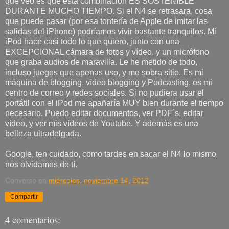
que veo es que esta combinación ES SOSTENIBLE
DURANTE MUCHO TIEMPO. Si el N4 se retrasara, cosa
que puede pasar (por esa tontería de Apple de imitar las
salidas del iPhone) podríamos vivir bastante tranquilos. Mi
iPod hace casi todo lo que quiero, junto con una
EXCEPCIONAL cámara de fotos y vídeo, y un micrófono
que graba audios de maravilla. Le he metido de todo,
incluso juegos que apenas uso, y me sobra sitio. Es mi
máquina de blogging, vídeo blogging y Podcasting, es mi
centro de correo y redes sociales. Si no pudiera usar el
portátil con el iPod me apañaría MUY bien durante el tiempo
necesario. Puedo editar documentos, ver PDF´s, editar
vídeo, y ver mis vídeos de Youtube. Y además es una
belleza ultradelgada.
Google, ten cuidado, como tardes en sacar el N4 lo mismo
nos olvidamos de tí.
Converso
en
miércoles, noviembre 14, 2012
Compartir
4 comentarios: