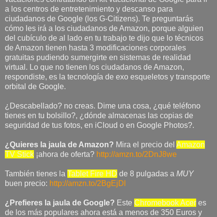
a los centros de entretenimiento y descanso para
ciudadanos de Google (los G-Citizens). Te preguntarás
cómo les irá a los ciudadanos de Amazon, porque alguien
del cubículo de al lado en tu trabajo te dijo que lo técnicos
de Amazon tienen hasta 3 modificaciones corporales
gratuitas pudiendo sumergirte en sistemas de realidad
virtual. Lo que no tienen los ciudadanos de Amazon,
respondiste, es la tecnología de exo esqueletos y transporte
orbital de Google.
¿Descabellado? no creas. Dime una cosa, ¿qué teléfono
tienes en tu bolsillo?, ¿dónde almacenas las copias de
seguridad de tus fotos, en iCloud o en Google Photos?.
¿Quieres la jaula de Amazon?
Mira el precio del
Amazon
TV Stick
¡ahora de oferta?
http://amzn.to/2DnJ8we
También tienes la
Tablet Fire HD
de 8 pulgadas a
MUY
buen precio:
http://amzn.to/2BgEjDl
¿Prefieres la jaula de Google?
Este
Chromebook Acer
es
de los más populares ahora está a menos de 350 Euros y