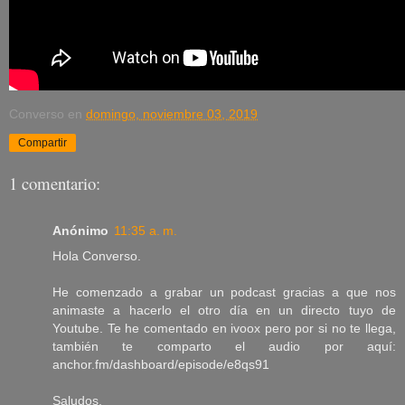
Converso
en
domingo, noviembre 03, 2019
Compartir
1 comentario:
Anónimo
11:35 a. m.
Hola Converso.
He comenzado a grabar un podcast gracias a que nos
animaste a hacerlo el otro día en un directo tuyo de
Youtube. Te he comentado en ivoox pero por si no te llega,
también te comparto el audio por aquí:
anchor.fm/dashboard/episode/e8qs91
Saludos.