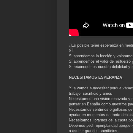
¿Es posible tener esperanza en medi
SÍ
Si aprendemos la lección y valoramos
Si aprendemos el valor del esfuerzo 
Si reconocemos nuestra debilidad y l
NECESITAMOS ESPERANZA
Y la vamos a necesitar porque vamos 
trabajo, sacrificio y amor.
Necesitamos una visión renovada y s
pensar en España como nuestros pad
Necesitamos sentirnos orgullosos de 
ayudar en momentos de tanta debilida
Necesitamos librarnos de la casta pol
Debemos pedir ejemplaridad porque l
a asumir grandes sacrificios.