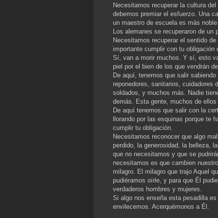
Necesitamos recuperar la cultura del 
debemos premiar el esfuerzo. Una ca
un maestro de escuela es más noble
Los alemanes se recuperaron de un p
Necesitamos recuperar el sentido de
importante cumplir con tu obligación q
Sí, van a morir muchos. Y sí, esto 
piel por el bien de los que vendrán d
De aquí, tenemos que salir sabiendo 
reponedores, sanitarios, cuidadores 
soldados, y muchos más. Nadie tiene
demás. Esta gente, muchos de ellos 
De aquí tenemos que salir con la cer
llorando por las esquinas porque te 
cumplir tu obligación.
Necesitamos reconocer que algo mal
perdido, la generosidad, la belleza,
que no necesitamos y que se pudrirán
necesitamos es que cambien nuestro 
milagro. El milagro que trajo Aquel q
pudiéramos oírle, y para que Él pudie
verdaderos hombres y mujeres.
Si algo nos enseña esta pesadilla e
envilecemos. Acerquémonos a Él.