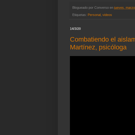
Blogueado por
Converso
en
jueves, marzo
Etiquetas:
Personal
,
videos
14/3/20
Combatiendo el aislam
Martínez, psicóloga