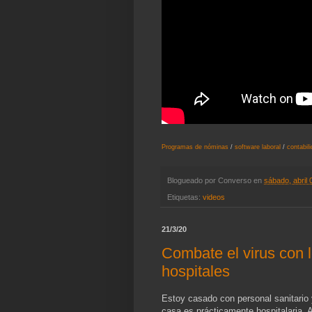
Programas de nóminas
/
software laboral
/
contabil
Blogueado por
Converso
en
sábado, abril 
Etiquetas:
videos
21/3/20
Combate el virus con l
hospitales
Estoy casado con personal sanitario 
casa es prácticamente hospitalaria. A