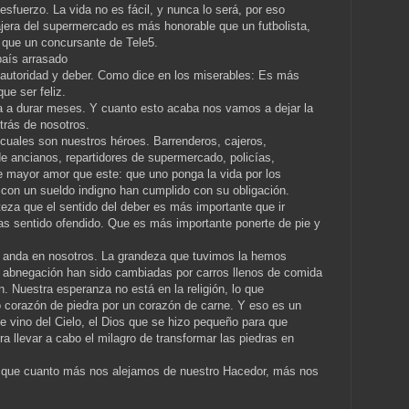
esfuerzo. La vida no es fácil, y nunca lo será, por eso
jera del supermercado es más honorable que un futbolista,
 que un concursante de Tele5.
aís arrasado
 autoridad y deber. Como dice en los miserables: Es más
ue ser feliz.
va a durar meses. Y cuanto esto acaba nos vamos a dejar la
etrás de nosotros.
cuales son nuestros héroes. Barrenderos, cajeros,
de ancianos, repartidores de supermercado, policías,
 mayor amor que este: que uno ponga la vida por los
con un sueldo indigno han cumplido con su obligación.
teza que el sentido del deber es más importante que ir
has sentido ofendido. Que es más importante ponerte de pie y
 anda en nosotros. La grandeza que tuvimos la hemos
 la abnegación han sido cambiadas por carros llenos de comida
. Nuestra esperanza no está en la religión, lo que
corazón de piedra por un corazón de carne. Y eso es un
ue vino del Cielo, el Dios que se hizo pequeño para que
ra llevar a cabo el milagro de transformar las piedras en
s que cuanto más nos alejamos de nuestro Hacedor, más nos