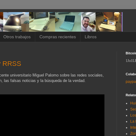
Otros trabajos
Compras recientes
Libros
Bitcoi
1Jo1L
 y RRSS
Colab
ocente universitario Miguel Palomo sobre las redes sociales,
 las falsas noticias y la búsqueda de la verdad.
paypa
Relat
Hui
Sec
Los
La 
Int
Zor