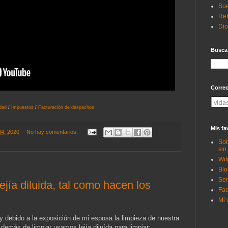
Sue
Ref
Di
Busca
Corre
idad
/
Impuestos
/
Facturación de despachos
Mis fa
04, 2020
No hay comentarios:
Sob
sin
Wif
Blo
Ser
ejía diluida, tal como hacen los
Fac
Mi 
y debido a la exposición de mi esposa la limpieza de nuestra
demás de limpiar usamos lejía diluída para limpiar: