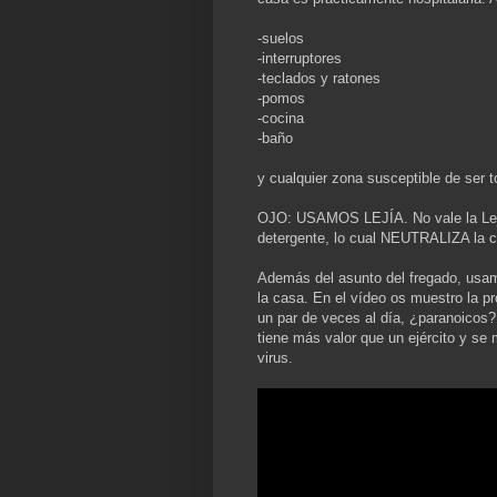
-suelos
-interruptores
-teclados y ratones
-pomos
-cocina
-baño
y cualquier zona susceptible de ser
OJO: USAMOS LEJÍA. No vale la Lejí
detergente, lo cual NEUTRALIZA la cap
Además del asunto del fregado, usam
la casa. En el vídeo os muestro la 
un par de veces al día, ¿paranoicos
tiene más valor que un ejército y se 
virus.