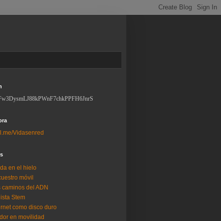
n
Fw3DysmLJ88kPWnF7chkPPFH6JnrS
ora
l.me/Vidasenred
os
da en el hielo
uestro móvil
 caminos del ADN
lista Stem
ernet como disco duro
dor en movilidad