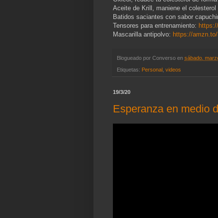
Aceite de Krill, maniene el colestero
Batidos saciantes con sabor capuch
Tensores para entrenamiento:
https:
Mascarilla antipolvo:
https://amzn.to
Blogueado por
Converso
en
sábado, marz
Etiquetas:
Personal
,
videos
19/3/20
Esperanza en medio d