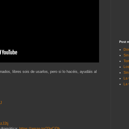
Post m
Doc
Sin
Tom
Los
dos, libres sois de usarlos, pero si lo hacéis, ayudáis al
Sin
La 
La 
bJ
zJ2tj
a dramática:
https://amzn.to/33qCiDh