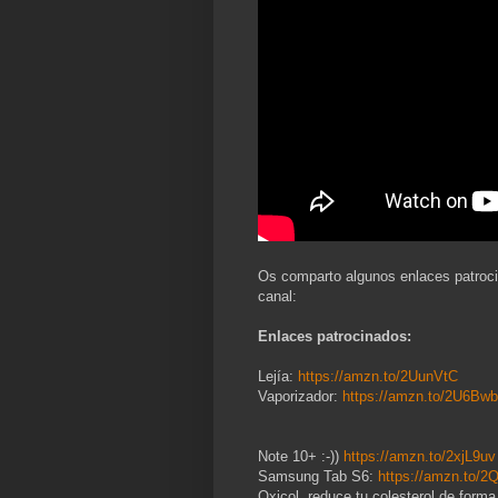
Os comparto algunos enlaces patrocina
canal:
Enlaces patrocinados:
Lejía:
https://amzn.to/2UunVtC
Vaporizador:
https://amzn.to/2U6Bw
Note 10+ :-))
https://amzn.to/2xjL9uv
Samsung Tab S6:
https://amzn.to/2Q
Oxicol, reduce tu colesterol de form