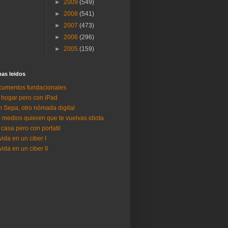
►
2009
(549)
►
2008
(541)
►
2007
(473)
►
2006
(296)
►
2005
(159)
as lei­dos
umentos fundacionales
 hogar pero con iPad
 Sepa, otro nómada digital
 medios quieren que te vuelvas idiota
 casa pero con portatil
vida en un ciber I
vida en un ciber II