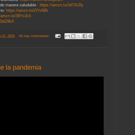
l de manera saludable :
https://amzn.to/3d7SLRy
ino:
https://amzn.to/2IYoNBi
//amzn.to/39Ys3c5
/3diZ8kX
o 21, 2020
No hay comentarios:
e la pandemia