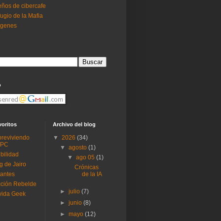
ños de cibercafe
ugio de la Mafia
ogenes
o
voritos
Archivo del blog
reviviendo
▼
2026
(34)
 PC
▼
agosto
(1)
ibilidad
▼
ago 05
(1)
g de Jairo
Crónicas
antes
de la IA
ción Rebelde
►
julio
(7)
vida Geek
►
junio
(8)
►
mayo
(12)