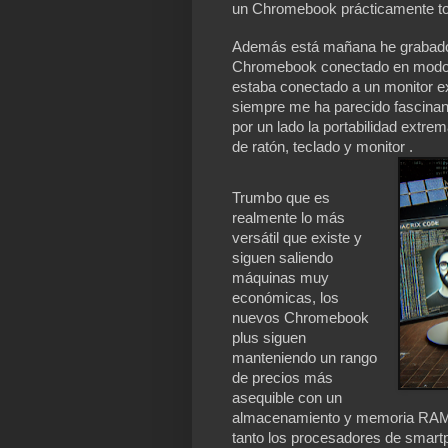
un Chromebook prácticamente tod
Además está mañana he grabado 
Chromebook conectado en modo d
estaba conectado a un monitor ex
siempre me ha parecido fascina
por un lado la portabilidad extrem
de ratón, teclado y monitor .
Trumbo que es
realmente lo más
versátil que existe y
siguen saliendo
máquinas muy
económicas, los
nuevos Chromebook
plus siguen
manteniendo un rango
de precios más
asequible con un
almacenamiento y memoria RAM m
tanto los procesadores de smartp