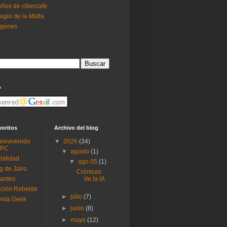
ños de cibercafe
ugio de la Mafia
ogenes
o
voritos
Archivo del blog
reviviendo
▼
2026
(34)
 PC
▼
agosto
(1)
ibilidad
▼
ago 05
(1)
g de Jairo
Crónicas
antes
de la IA
ción Rebelde
►
julio
(7)
vida Geek
►
junio
(8)
►
mayo
(12)