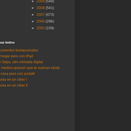
►
2009
(549)
►
2008
(541)
►
2007
(473)
►
2006
(296)
►
2005
(159)
as lei­dos
umentos fundacionales
 hogar pero con iPad
 Sepa, otro nómada digital
 medios quieren que te vuelvas idiota
 casa pero con portatil
vida en un ciber I
vida en un ciber II