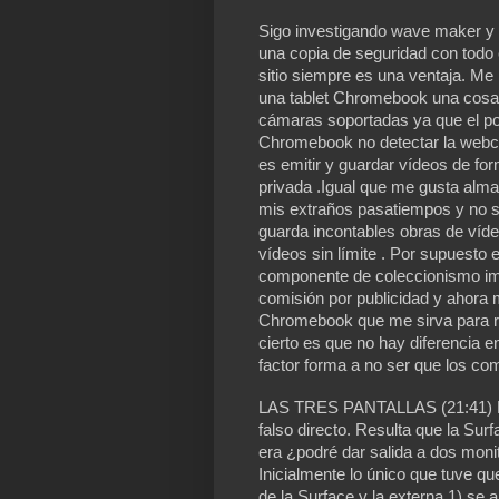
Sigo investigando wave maker y p
una copia de seguridad con todo 
sitio siempre es una ventaja. Me
una tablet Chromebook una cosa
cámaras soportadas ya que el po
Chromebook no detectar la webc
es emitir y guardar vídeos de fo
privada .Igual que me gusta alm
mis extraños pasatiempos y no s
guarda incontables obras de víd
vídeos sin límite . Por supuesto 
componente de coleccionismo imp
comisión por publicidad y ahora 
Chromebook que me sirva para r
cierto es que no hay diferencia e
factor forma a no ser que los c
LAS TRES PANTALLAS (21:41) En l
falso directo. Resulta que la Sur
era ¿podré dar salida a dos mon
Inicialmente lo único que tuve que
de la Surface y la externa 1) se 