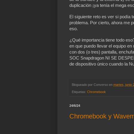
duplicación ¡ya tenía el mega escr
El siguiente reto es ver si podía 
problema. Por cierto, ahora me 
eso.
¿Qué importancia tiene todo eso?
en que puedo llevar el equipo en 
con dos (o tres) pantalla, enchufa
SOC Snapdragon NI SE DESPEINA
de dispositivo único cuando la Nu
Blogueado por
Converso
en
martes, junio 
Etiquetas:
Chromebook
24/6/24
Chromebook y Wavem