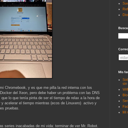
Sue
Ref
Di
Busca
Corre
Mis fa
Sob
sin
 mi Chromebook, y es que me pilla la red interna con los
Wif
l Docker del Xeon, pero debe haber un problema con las DNS
Blo
 que lo que tenía pinta de ser el tiempo de relax a la hora de
Ser
 y acelerar el tiempo mientras (ecos de Linuxero) activo y
Fac
les pruebas.
Mi 
s series inacabadas de mi vida: terminar de ver Mr. Robot.