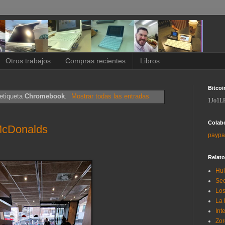
Otros trabajos
Compras recientes
Libros
Bitcoi
etiqueta
Chromebook
.
Mostrar todas las entradas
1Jo1L
Colab
McDonalds
paypa
Relat
Hui
Sec
Los
La 
Int
Zor