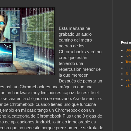
Esta mañana he
grabado un audio
camino del metro
Post m
acerca de los
Doc
Chromebooks y cómo
Sin
creo que están
Tom
teniendo una
Los
repercusión menor de
Sin
la que merecen .
La 
Después de pensar un
La 
o es así, un Chromebook es una máquina con una
on un hardware muy limitado es capaz de resistir el
 se vea en la obligación de renovarlo. Así de sencillo.
var de Chromebook cuando tienes uno que funciona
or ejemplo en mi caso tengo un Chromebook con un
ene la categoría de Chromebook Plus tiene 8 gigas de
o de aplicaciones Android, lo único inmejorable es
osa que no necesito porque precisamente se trata de