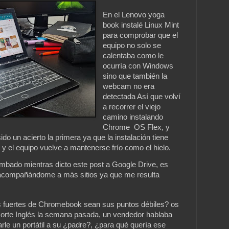
En el Lenovo yoga
book instalé Linux Mint
para comprobar que el
equipo no solo se
calentaba como le
ocurría con Windows
sino que también la
webcam no era
detectada Así que volví
a recorrer el viejo
camino instalando
Chrome OS Flex, y
do un acierto la primera ya que la instalación tiene
y el equipo vuelve a mantenerse frío como el hielo.
umbado mientras dicto este post a Google Drive, es
 acompañándome a más sitios ya que me resulta
s fuertes de Chromebook sean sus puntos débiles? os
Corte Inglés la semana pasada, un vendedor hablaba
le un portátil a su ¿padre?, ¿para qué quería ese