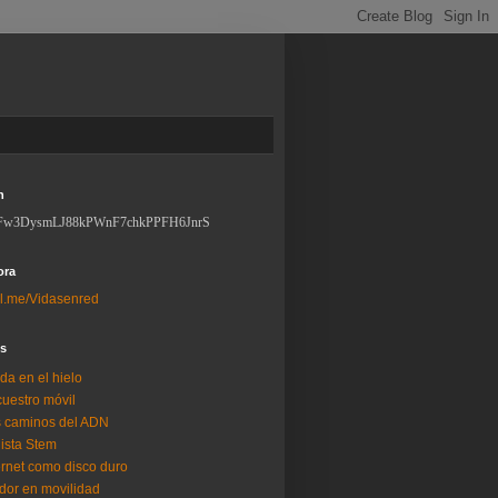
n
Fw3DysmLJ88kPWnF7chkPPFH6JnrS
ora
l.me/Vidasenred
os
da en el hielo
uestro móvil
 caminos del ADN
lista Stem
ernet como disco duro
dor en movilidad