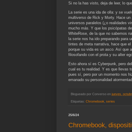
Si no la has visto, deja de leer, lo qu
La serie es una ida de olla: y se vue
multiverso de Rick y Morty. Hace un 
universos paralelos (¿o realidades v
mucho más. Y que los psicópatas del 
WhiteRose, de la que no sabemos nada
la serie nos ha ido preparando para 
tintes de meta narrativa, hace que el
porque su vida es un asco. Así que al
filosofando con el prota y su alter ego
Esto ahora sí es Cyberpunk, pero del 
cual es tu realidad. Y es que llevas t
pues sí, pero por un momento nos hiz
emanado su personalidad atormentad
Blogueado por
Converso
en
jueves, octub
Etiquetas:
Chromebook
,
series
25/6/24
Chromebook, dispositi