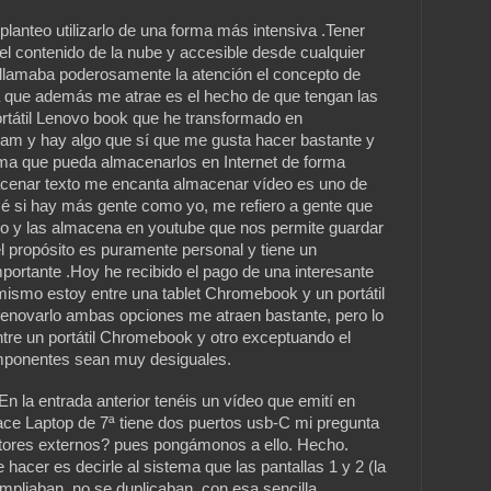
lanteo utilizarlo de una forma más intensiva .Tener
el contenido de la nube y accesible desde cualquier
 llamaba poderosamente la atención el concepto de
 que además me atrae es el hecho de que tengan las
rtátil Lenovo book que he transformado en
am y hay algo que sí que me gusta hacer bastante y
rma que pueda almacenarlos en Internet de forma
acenar texto me encanta almacenar vídeo es uno de
é si hay más gente como yo, me refiero a gente que
eo y las almacena en youtube que nos permite guardar
el propósito es puramente personal y tiene un
ortante .Hoy he recibido el pago de una interesante
mismo estoy entre una tablet Chromebook y un portátil
enovarlo ambas opciones me atraen bastante, pero lo
ntre un portátil Chromebook y otro exceptuando el
omponentes sean muy desiguales.
a entrada anterior tenéis un vídeo que emití en
face Laptop de 7ª tiene dos puertos usb-C mi pregunta
itores externos? pues pongámonos a ello. Hecho.
 hacer es decirle al sistema que las pantallas 1 y 2 (la
ampliaban, no se duplicaban, con esa sencilla