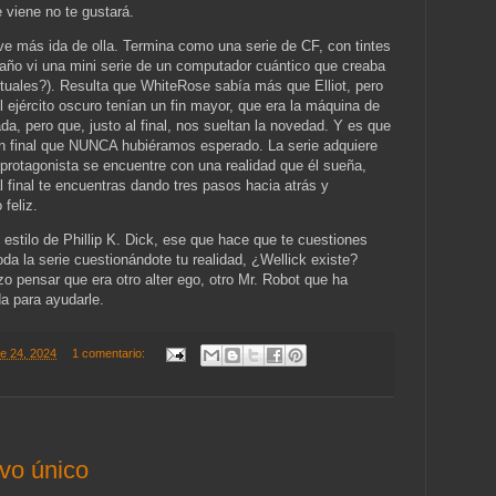
e viene no te gustará.
lve más ida de olla. Termina como una serie de CF, con tintes
año vi una mini serie de un computador cuántico que creaba
irtuales?). Resulta que WhiteRose sabía más que Elliot, pero
ejército oscuro tenían un fin mayor, que era la máquina de
, pero que, justo al final, nos sueltan la novedad. Y es que
un final que NUNCA hubiéramos esperado. La serie adquiere
 protagonista se encuentre con una realidad que él sueña,
 final te encuentras dando tres pasos hacia atrás y
 feliz.
estilo de Phillip K. Dick, ese que hace que te cuestiones
oda la serie cuestionándote tu realidad, ¿Wellick existe?
o pensar que era otro alter ego, otro Mr. Robot que ha
a para ayudarle.
re 24, 2024
1 comentario:
vo único