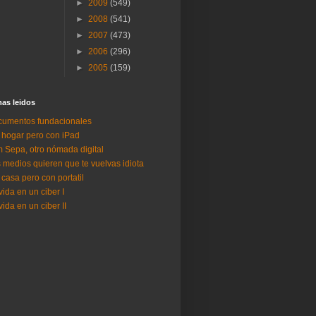
►
2009
(549)
►
2008
(541)
►
2007
(473)
►
2006
(296)
►
2005
(159)
as lei­dos
umentos fundacionales
 hogar pero con iPad
 Sepa, otro nómada digital
 medios quieren que te vuelvas idiota
 casa pero con portatil
vida en un ciber I
vida en un ciber II