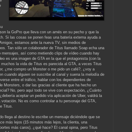
e
e
su
son la GoPro que lleva con un arnés en su pecho y que la
h. Si las cosas se ponen feas una batería externa ayuda a
. Amigos, estamos ante la nueva TV, sin medios de
pos. Tan sólo un colaborador de Titus llamado Soap echa una
 mensajes, así como metiendo clips de vídeo cuando hay
deo es una imagen de GTA en la que el protagonista (con la
a muchos la vida de Titus es parecida al GTA, a veces Titus
cer, ¿me compro un Monster o me pido un café?, ¿voy a
n cuando alguien se suscribe al canal y suena la melodía de
erse entre el tráfico, hablar con los dependientes de
e Monsters, o dar las gracias al cliente que ha hecho un
cial? No, pero aquí todo se vive con expectación, ¿Cuánto
¿debería aceptar un pedido vía aplicación de Uber, valdrá la
la votación. No es como controlar a tu personaje del GTA,
e Titus.
do llega al destino le escribe un mensaje diciéndole que se
ce más lejos (15 minutos más lejos, la clienta, una
portes más caros), ¿qué hace? El canal opina, pero Titus