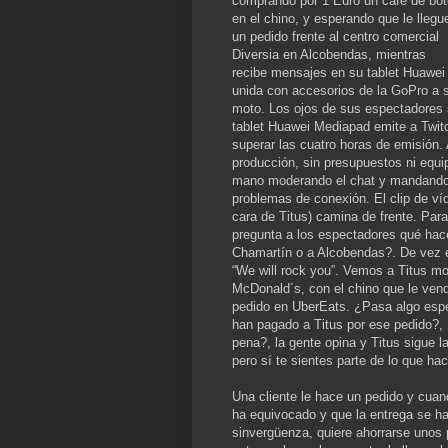
comprando por 1 Euro un café de bot
en el chino, y esperando que le llegu
un pedido frente al centro comercial
Diversia en Alcobendas, mientras
recibe mensajes en su tablet Huawei
unida con accesorios de la GoPro a 
moto. Los ojos de sus espectadores 
tablet Huawei Mediapad emite a Twitc
superar las cuatro horas de emisión
producción, sin presupuestos ni equi
mano moderando el chat y mandando
problemas de conexión. El clip de ví
cara de Titus) camina de frente. Par
pregunta a los espectadores qué ha
Chamartín o a Alcobendas?. De vez e
“We will rock you”. Vemos a Titus mov
McDonald´s, con el chino que le vend
pedido en UberEats. ¿Pasa algo espe
han pagado a Titus por ese pedido?, 
pena?, la gente opina y Titus sigue 
pero sí te sientes parte de lo que hac
Una cliente le hace un pedido y cuan
ha equivocado y que la entrega se ha
sinvergüenza, quiere ahorrarse unos 