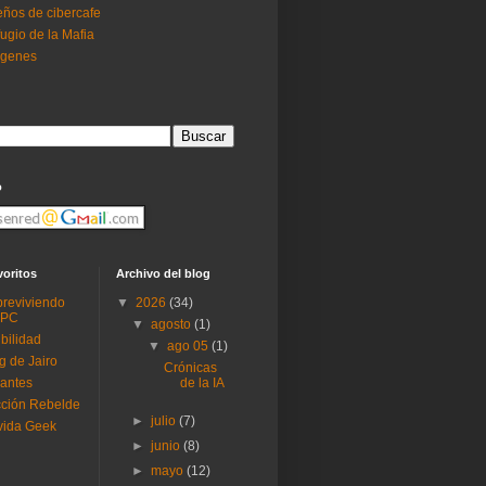
ños de cibercafe
ugio de la Mafia
ogenes
o
voritos
Archivo del blog
reviviendo
▼
2026
(34)
 PC
▼
agosto
(1)
ibilidad
▼
ago 05
(1)
g de Jairo
Crónicas
antes
de la IA
ción Rebelde
►
julio
(7)
vida Geek
►
junio
(8)
►
mayo
(12)