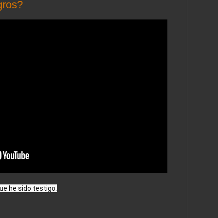
gros?
e he sido testigo.
