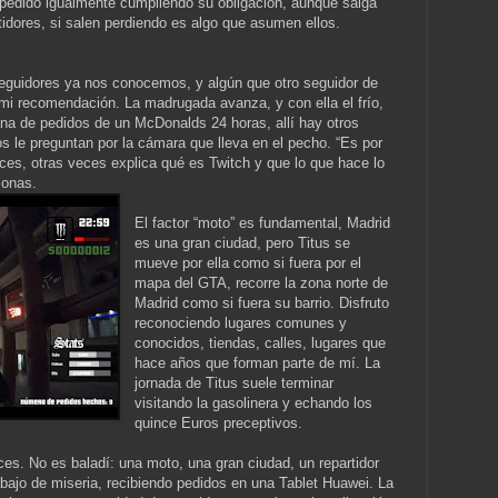
el pedido igualmente cumpliendo su obligación, aunque salga
rtidores, si salen perdiendo es algo que asumen ellos.
seguidores ya nos conocemos, y algún que otro seguidor de
mi recomendación. La madrugada avanza, y con ella el frío,
na de pedidos de un McDonalds 24 horas, allí hay otros
os le preguntan por la cámara que lleva en el pecho. “Es por
eces, otras veces explica qué es Twitch y que lo que hace lo
sonas.
El factor “moto” es fundamental, Madrid
es una gran ciudad, pero Titus se
mueve por ella como si fuera por el
mapa del GTA, recorre la zona norte de
Madrid como si fuera su barrio. Disfruto
reconociendo lugares comunes y
conocidos, tiendas, calles, lugares que
hace años que forman parte de mí. La
jornada de Titus suele terminar
visitando la gasolinera y echando los
quince Euros preceptivos.
es. No es baladí: una moto, una gran ciudad, un repartidor
abajo de miseria, recibiendo pedidos en una Tablet Huawei. La