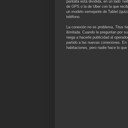
pantalla está dividida, en un lado Tw
de GPS o la de Uber con la que recibe
un modelo semejante de Tablet (quiz
teléfono.
La conexión no es problema, Titus ti
ilimitada. Cuando le preguntan por s
niega a hacerle publicidad al operad
partido a las nuevas conexiones. En 
habitaciones, pero nadie hace lo que T