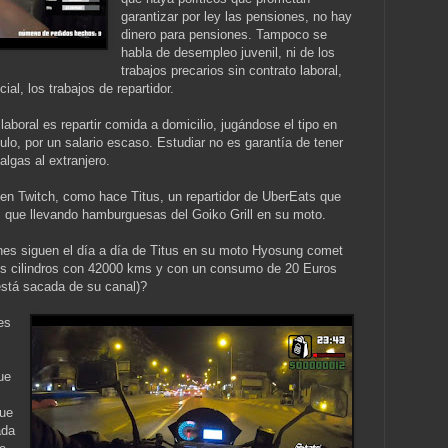
garantizar por ley las pensiones, no hay
dinero para pensiones. Tampoco se
habla de desempleo juvenil, ni de los
trabajos precarios sin contrato laboral,
ial, los trabajos de repartidor.
aboral es repartir comida a domicilio, jugándose el tipo en
lo, por un salario escaso. Estudiar no es garantía de tener
lgas al extranjero.
a en Twitch, como hace Titus, un repartidor de UberEats que
s que llevando hamburguesas del Goiko Grill en su moto.
enes siguen el día a día de Titus en su moto Hyosung comet
dos cilindros con 42000 kms y con un consumo de 20 Euros
 está sacada de su canal)?
es
ue
que
ada