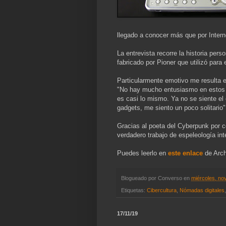
llegado a conocer más que por Intern
La entrevista recorre la historia pe
fabricado por Pioner que utilizó para 
Particularmente emotivo me resulta el
"No hay mucho entusiasmo en estos 
es casi lo mismo. Ya no se siente el
gadgets, me siento un poco solitario"
Gracias al poeta del Cyberpunk por co
verdadero trabajo de espeleología int
Puedes leerlo en
este enlace
de Arch
Blogueado por
Converso
en
miércoles, no
Etiquetas:
Cibercultura
,
Nómadas digitales
17/11/19