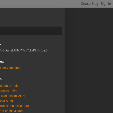
n
Fw3DysmLJ88kPWnF7chkPPFH6JnrS
ora
l.me/Vidasenred
os
da en el hielo
uestro móvil
 caminos del ADN
lista Stem
ernet como disco duro
dor en movilidad