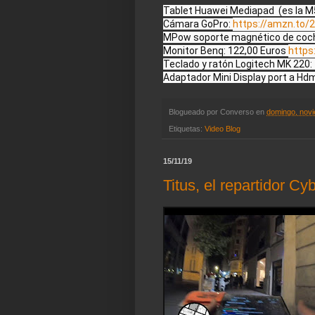
Tablet Huawei Mediapad  (es la M5
Cámara GoPro: 
https://amzn.to/
MPow soporte magnético de coche
Monitor Benq: 122,00 Euros 
https
Teclado y ratón Logitech MK 220: 
Adaptador Mini Display port a Hdm
Blogueado por
Converso
en
domingo, novi
Etiquetas:
Video Blog
15/11/19
Titus, el repartidor C