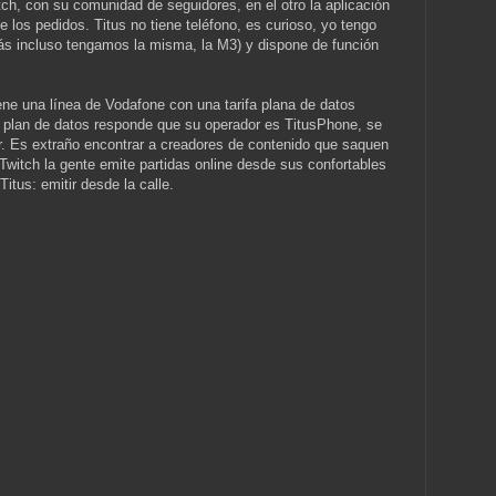
itch, con su comunidad de seguidores, en el otro la aplicación
 los pedidos. Titus no tiene teléfono, es curioso, yo tengo
ás incluso tengamos la misma, la M3) y dispone de función
ene una línea de Vodafone con una tarifa plana de datos
u plan de datos responde que su operador es TitusPhone, se
or. Es extraño encontrar a creadores de contenido que saquen
Twitch la gente emite partidas online desde sus confortables
itus: emitir desde la calle.