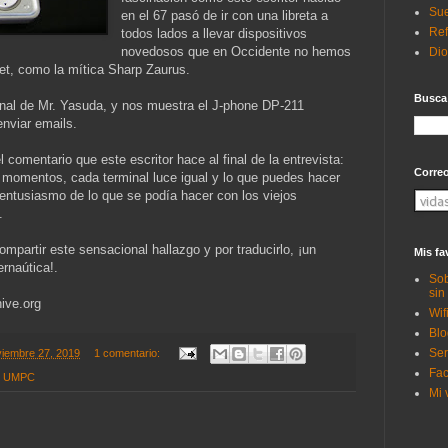
Sue
en el 67 pasó de ir con una libreta a
Ref
todos lados a llevar dispositivos
novedosos que en Occidente no hemos
Di
et, como la mítica Sharp Zaurus.
Busca
rsonal de Mr. Yasuda, y nos muestra el J-phone DP-211
enviar emails.
 comentario que este escritor hace al final de la entrevista:
Corre
momentos, cada terminal luce igual y lo que puedes hacer
 entusiasmo de lo que se podía hacer con los viejos
.
mpartir este sensacional hallazgo y por traducirlo, ¡un
Mis fa
ernaútica!.
Sob
sin
ive.org
Wif
Blo
Ser
viembre 27, 2019
1 comentario:
Fac
,
UMPC
Mi 