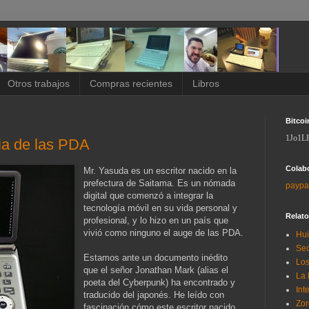
Otros trabajos
Compras recientes
Libros
Bitcoi
1Jo1L
gia de las PDA
Colab
Mr. Yasuda es un escritor nacido en la
prefectura de Saitama. Es un nómada
paypa
digital que comenzó a integrar la
tecnología móvil en su vida personal y
Relat
profesional, y lo hizo en un país que
vivió como ninguno el auge de las PDA.
Hui
Sec
Estamos ante un documento inédito
Los
que el señor Jonathan Mark (alias el
La 
poeta del Cyberpunk) ha encontrado y
Int
traducido del japonés. He leído con
Zor
fascinación cómo este escritor nacido