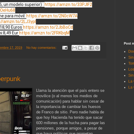
, un modelo superior) : 
https://amzn.to/33PJlF2
2OeHu68
 para móvil: 
https://amzn.to/2N0cW7A
://amzn.to/2LJ3ypI
18,90 Euros 
https://amzn.to/2JbBoCd
i:8,49 Eur 
https://amzn.to/2FRKbqM
Post m
embre 17, 2019
No hay comentarios:
Doc
Sin
Tom
Los
Sin
yberpunk
La 
La 
Llama la atención que el país entero se
movilice (o al menos los medios de
comunicación) para hablar sin cesar de
la importancia de cambiar los huesos
de Franco de sitio. Pero nadie habla de
que hoy Hacienda ha tenido que sacar
600 millones de la hucha para pagar las
pensiones, porque amigos, a pesar de
que haya políticos que prometan