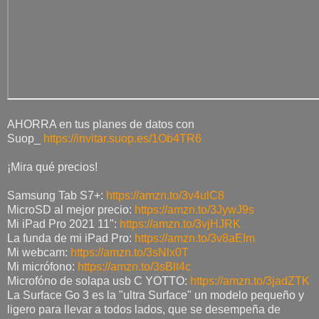
AHORRA en tus planes de datos con
Suop_
https://invitar.suop.es/1Ob4TR6
¡Mira qué precios!
Samsung Tab S7+:
https://amzn.to/3v4ulC8
MicroSD al mejor precio:
https://amzn.to/3JywJ9s
Mi iPad Pro 2021 11":
https://amzn.to/3vjHJRK
La funda de mi iPad Pro:
https://amzn.to/3v8aEIm
Mi webcam:
https://amzn.to/3sNlx0T
Mi micrófono:
https://amzn.to/3sBlt4c
Microfóno de solapa usb C YOTTO:
https://amzn.to/3jadZTK
La Surface Go 3 es la "ultra Surface" un modelo pequeño y
ligero para llevar a todos lados, que se desempeña de