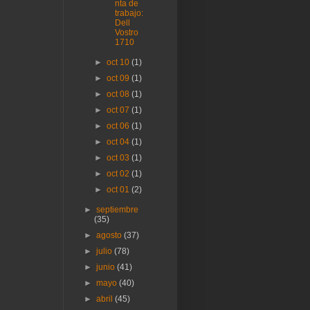
nta de
trabajo:
Dell
Vostro
1710
►
oct 10
(1)
►
oct 09
(1)
►
oct 08
(1)
►
oct 07
(1)
►
oct 06
(1)
►
oct 04
(1)
►
oct 03
(1)
►
oct 02
(1)
►
oct 01
(2)
►
septiembre
(35)
►
agosto
(37)
►
julio
(78)
►
junio
(41)
►
mayo
(40)
►
abril
(45)