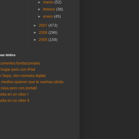
►
marzo
(52)
►
febrero
(38)
►
enero
(45)
►
2007
(473)
►
2006
(296)
►
2005
(159)
as lei­dos
umentos fundacionales
 hogar pero con iPad
 Sepa, otro nómada digital
 medios quieren que te vuelvas idiota
 casa pero con portatil
vida en un ciber I
vida en un ciber II