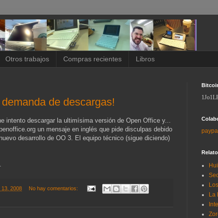
Otros trabajos
Compras recientes
Libros
Bitcoi
1Jo1L
 demanda de descargas!
Colab
 intento descargar la ultimísima versión de Open Office y...
openoffice.org un mensaje en inglés que pide disculpas debido
paypa
nuevo desarrollo de OO 3. El equipo técnico (sigue diciendo)
Relat
.
Hui
Sec
Los
e 13, 2008
No hay comentarios:
La 
Int
Zor