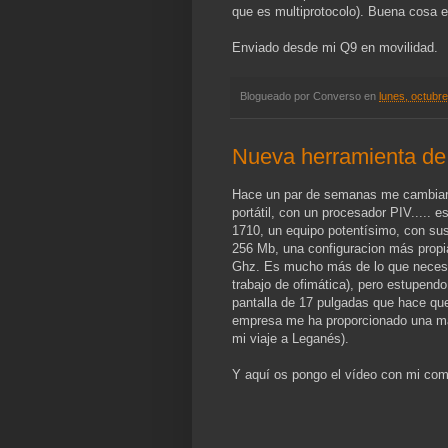
que es multiprotocolo). Buena cosa 
Enviado desde mi Q9 en movilidad.
Blogueado por
Converso
en
lunes, octubr
Nueva herramienta de 
Hace un par de semanas me cambiaro
portátil, con un procesador PIV..... 
1710, un equipo potentísimo, con su
256 Mb, una configuracion más propi
Ghz. Es mucho más de lo que necesit
trabajo de ofimática), pero estupend
pantalla de 17 pulgadas que hace que
empresa me ha proporcionado una mal
mi viaje a Leganés).
Y aquí os pongo el vídeo con mi com