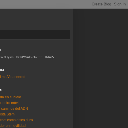
n
Fw3DysmLJ88kPWnF7chkPPFH6JnrS
ora
l.me/Vidasenred
os
da en el hielo
uestro móvil
 caminos del ADN
lista Stem
ernet como disco duro
dor en movilidad