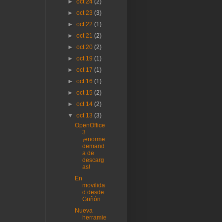
►
oct 24
(2)
►
oct 23
(3)
►
oct 22
(1)
►
oct 21
(2)
►
oct 20
(2)
►
oct 19
(1)
►
oct 17
(1)
►
oct 16
(1)
►
oct 15
(2)
►
oct 14
(2)
▼
oct 13
(3)
OpenOffice
3
¡enorme
demand
a de
descarg
as!
En
movilida
d desde
Griñón
Nueva
herramie