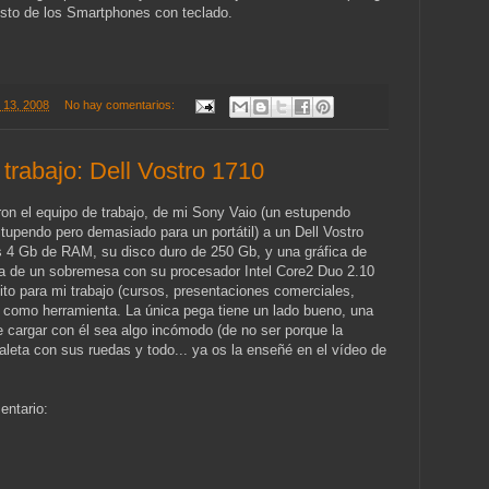
esto de los Smartphones con teclado.
e 13, 2008
No hay comentarios:
trabajo: Dell Vostro 1710
n el equipo de trabajo, de mi Sony Vaio (un estupendo
estupendo pero demasiado para un portátil) a un Dell Vostro
s 4 Gb de RAM, su disco duro de 250 Gb, y una gráfica de
a de un sobremesa con su procesador Intel Core2 Duo 2.10
o para mi trabajo (cursos, presentaciones comerciales,
o como herramienta. La única pega tiene un lado bueno, una
 cargar con él sea algo incómodo (de no ser porque la
eta con sus ruedas y todo... ya os la enseñé en el vídeo de
entario: