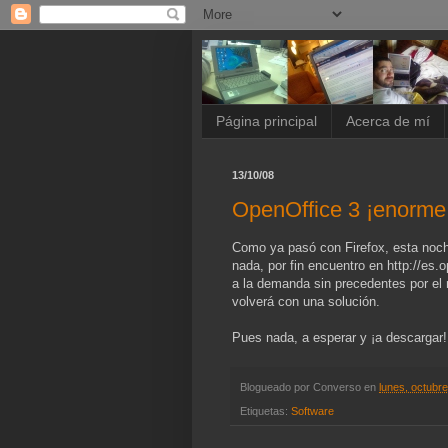
Página principal
Acerca de mí
13/10/08
OpenOffice 3 ¡enorme
Como ya pasó con Firefox, esta noche
nada, por fin encuentro en http://es.
a la demanda sin precedentes por el 
volverá con una solución.
Pues nada, a esperar y ¡a descargar!
Blogueado por
Converso
en
lunes, octubr
Etiquetas:
Software