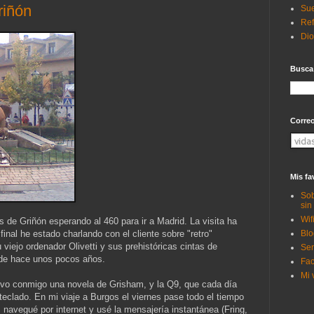
riñón
Sue
Ref
Di
Busca
Corre
Mis fa
Sob
sin
Wif
 de Griñón esperando al 460 para ir a Madrid. La visita ha
Blo
inal he estado charlando con el cliente sobre "retro"
viejo ordenador Olivetti y sus prehistóricas cintas de
Ser
 de hace unos pocos años.
Fac
Mi 
evo conmigo una novela de Grisham, y la Q9, que cada día
teclado. En mi viaje a Burgos el viernes pase todo el tiempo
, navegué por internet y usé la mensajería instantánea (Fring,