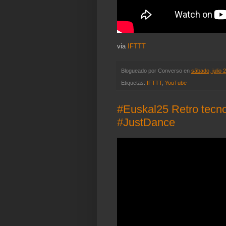
via
IFTTT
Blogueado por
Converso
en
sábado, julio 
Etiquetas:
IFTTT
,
YouTube
#Euskal25 Retro tecno
#JustDance