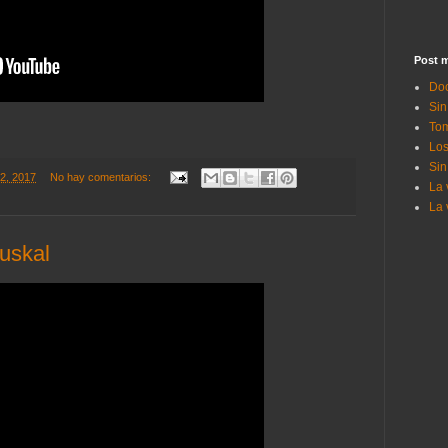
Post m
Doc
Sin
Tom
Los
Sin
22, 2017
No hay comentarios:
La 
La 
uskal