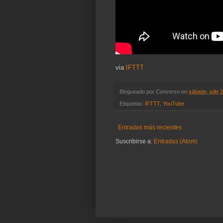
via
IFTTT
Blogueado por
Converso
en
sábado, julio 
Etiquetas:
IFTTT
,
YouTube
Entradas más recientes
Suscribirse a:
Entradas (Atom)