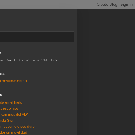
n
Fw3DysmLJ88kPWnF7chkPPFH6JnrS
ora
l.me/Vidasenred
os
da en el hielo
uestro móvil
 caminos del ADN
lista Stem
ernet como disco duro
dor en movilidad