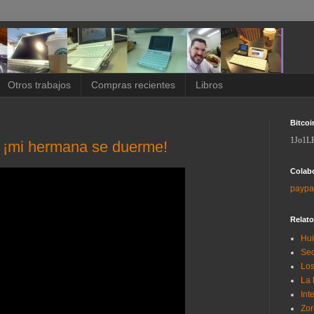
Otros trabajos
Compras recientes
Libros
Bitcoi
1Jo1L
, ¡mi hermana se duerme!
Colab
paypa
Relat
Hui
Sec
Los
La 
Int
Zor