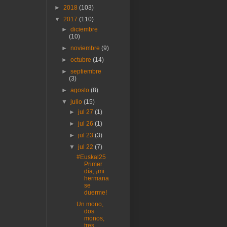
►
2018
(103)
▼
2017
(110)
►
diciembre
(10)
►
noviembre
(9)
►
octubre
(14)
►
septiembre
(3)
►
agosto
(8)
▼
julio
(15)
►
jul 27
(1)
►
jul 26
(1)
►
jul 23
(3)
▼
jul 22
(7)
#Euskal25
Primer
día, ¡mi
hermana
se
duerme!
Un mono,
dos
monos,
tres