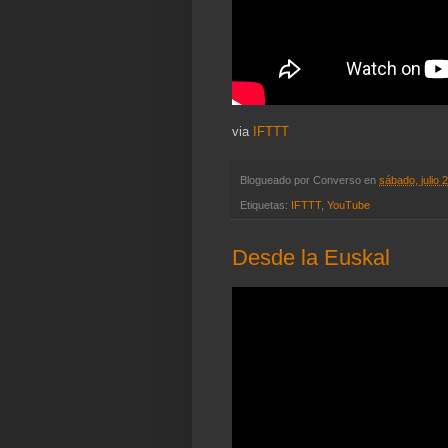
via
IFTTT
Blogueado por
Converso
en
sábado, julio 
Etiquetas:
IFTTT
,
YouTube
Desde la Euskal