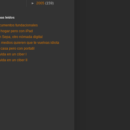
►
2005
(159)
as lei­dos
umentos fundacionales
 hogar pero con iPad
 Sepa, otro nómada digital
 medios quieren que te vuelvas idiota
 casa pero con portatil
vida en un ciber I
vida en un ciber II