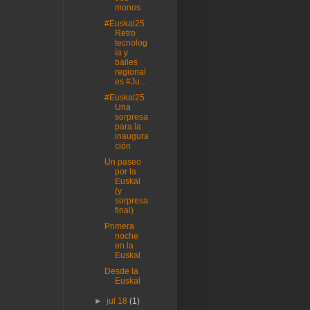
monos
#Euskal25
Retro
tecnolog
ía y
bailes
regional
es #Ju...
#Euskal25
Una
sorpresa
para la
inaugura
ción
Un paseo
por la
Euskal
(y
sorpresa
final)
Primera
noche
en la
Euskal
Desde la
Euskal
►
jul 18
(1)