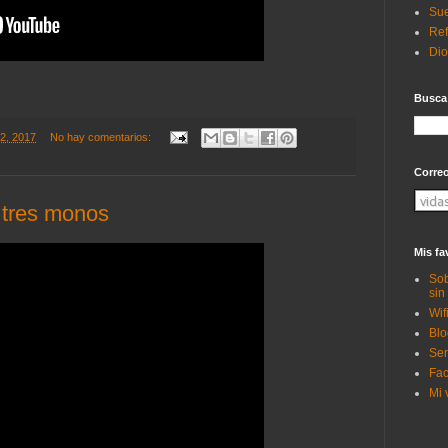
Sue
Ref
Di
Busca
22, 2017
No hay comentarios:
Corre
 tres monos
Mis fa
Sob
sin
Wif
Blo
Ser
Fac
Mi 