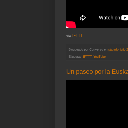
via
IFTTT
Blogueado por
Converso
en
sábado, julio 
Etiquetas:
IFTTT
,
YouTube
Un paseo por la Euskal