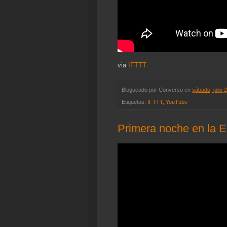
via
IFTTT
Blogueado por
Converso
en
sábado, julio 
Etiquetas:
IFTTT
,
YouTube
Primera noche en la E