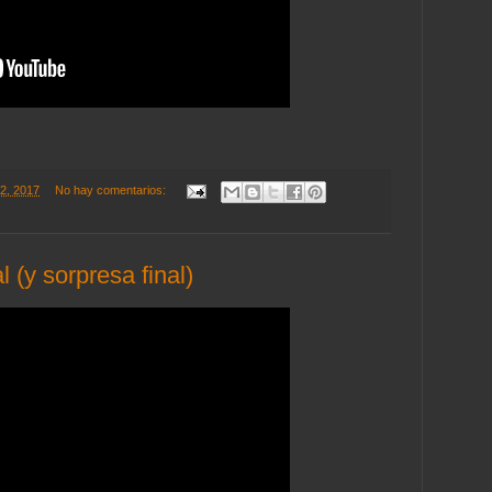
22, 2017
No hay comentarios:
 (y sorpresa final)