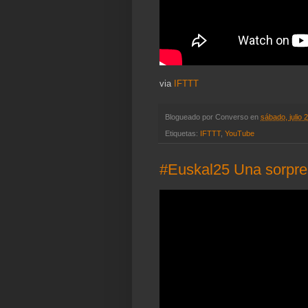
via
IFTTT
Blogueado por
Converso
en
sábado, julio 
Etiquetas:
IFTTT
,
YouTube
#Euskal25 Una sorpres