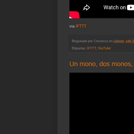
via
IFTTT
Blogueado por
Converso
en
sábado, julio 
Etiquetas:
IFTTT
,
YouTube
Un mono, dos monos,