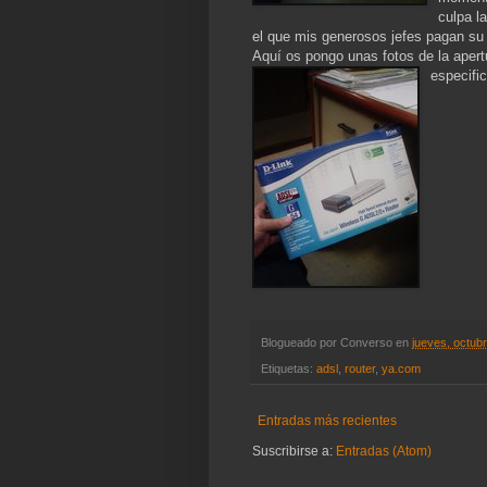
culpa la
el que mis generosos jefes pagan su l
Aquí os pongo unas fotos de la apertur
especifi
Blogueado por
Converso
en
jueves, octub
Etiquetas:
adsl
,
router
,
ya.com
Entradas más recientes
Suscribirse a:
Entradas (Atom)