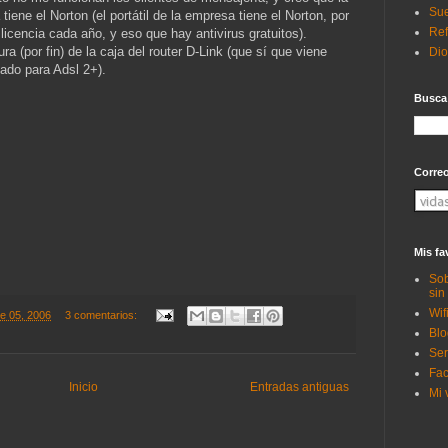
Sue
 tiene el Norton (el portátil de la empresa tiene el Norton, por
Ref
icencia cada año, y eso que hay antivirus gratuitos).
a (por fin) de la caja del router D-Link (que sí que viene
Di
cado para Adsl 2+).
Busca
Corre
Mis fa
Sob
sin
Wif
re 05, 2006
3 comentarios:
Blo
Ser
Fac
Inicio
Entradas antiguas
Mi 