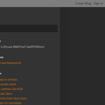
n
Fw3DysmLJ88kPWnF7chkPPFH6JnrS
ora
l.me/Vidasenred
os
da en el hielo
uestro móvil
 caminos del ADN
lista Stem
ernet como disco duro
dor en movilidad