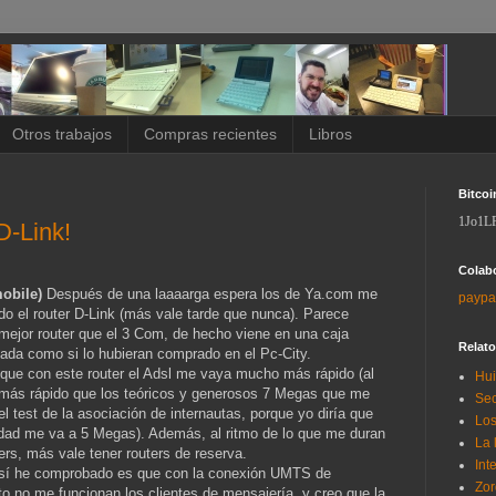
Otros trabajos
Compras recientes
Libros
Bitcoi
1Jo1L
D-Link!
Colab
obile)
Después de una laaaarga espera los de Ya.com me
paypa
ido el router D-Link (más vale tarde que nunca). Parece
ejor router que el 3 Com, de hecho viene en una caja
Relat
icada como si lo hubieran comprado en el Pc-City.
que con este router el Adsl me vaya mucho más rápido (al
Hui
ás rápido que los teóricos y generosos 7 Megas que me
Sec
el test de la asociación de internautas, porque yo diría que
Los
idad me va a 5 Megas). Además, al ritmo de lo que me duran
La 
ters, más vale tener routers de reserva.
Int
sí he comprobado es que con la conexión UMTS de
Zor
 no me funcionan los clientes de mensajería, y creo que la