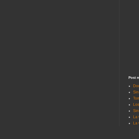
Post m
Doc
Sin
Tom
Los
Sin
La 
La 