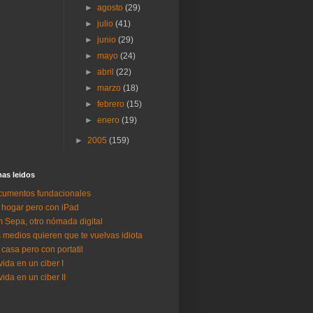
►
agosto
(29)
►
julio
(41)
►
junio
(29)
►
mayo
(24)
►
abril
(22)
►
marzo
(18)
►
febrero
(15)
►
enero
(19)
►
2005
(159)
as lei­dos
umentos fundacionales
 hogar pero con iPad
 Sepa, otro nómada digital
 medios quieren que te vuelvas idiota
 casa pero con portatil
vida en un ciber I
vida en un ciber II