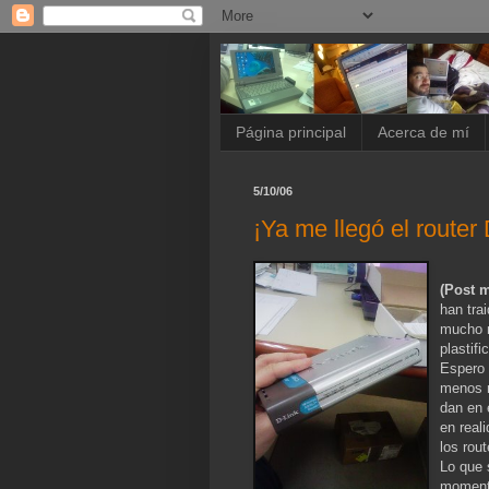
Página principal
Acerca de mí
5/10/06
¡Ya me llegó el router 
(Post m
han tra
mucho m
plastif
Espero 
menos m
dan en 
en real
los rou
Lo que 
momento