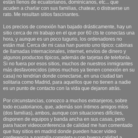
están llenos de ecuatorianos, dominicanos, etc... que
acuden a charlar con sus familias, chatear, o distraerse un
rato. Me resultan sitios fascinantes.
Los precios de conexión han bajado drásticamente, hay un
sitio cerca de mi trabajo en el que por 60 cts te conectas una
hora, y aunque es un poco tugurio, los ordenadores no
están mal. Cerca de mi casa han puesto uno típico: cabinas
de llamadas internacionales, internet, envíos de dinero y
algunos productos típicos, además de tarjetas de telefonía.
Si no fuera por esos sitios, muchos de nuestros inmigrantes
más desfavorecidos (otros muchos ya tienen conexión en su
casa) no tendrían donde conectarse, en una ciudad tan
solitaria como Madrid, para aquellos que no tienen a nadie
es un punto de contacto con la vida que dejaron atrás.
Por circunstancias, conozco a muchos extranjeros, sobre
todo ecuatorianos, que, además son íntimos amigos míos
(dos familias), ambos, aunque con situaciones difíciles,
disponen de equipos y banda ancha en sus casas, pero
para hacer videoconferencia de calidad me han comentado
que hay sitios en madrid donde pueden hacer video
conferencia a pantalla completa y con buena calidad a