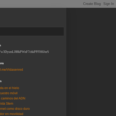
n
Fw3DysmLJ88kPWnF7chkPPFH6JnrS
ora
l.me/Vidasenred
os
da en el hielo
uestro móvil
 caminos del ADN
lista Stem
ernet como disco duro
dor en movilidad