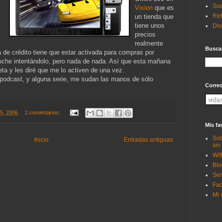
Sue
Vixion
que es
Ref
un tienda que
tiene unos
Di
precios
realmente
Busca
a de crédito tiene que estar activada para compras por
noche intentándolo, pero nada de nada. Así que esta mañana
rjeta y les diré que me lo activen de una vez.
podcast, y alguna serie, me sudan las manos de sólo
Corre
15, 2006
2 comentarios:
Mis fa
Sob
Inicio
Entradas antiguas
sin
Wif
Blo
Ser
Fac
Mi 