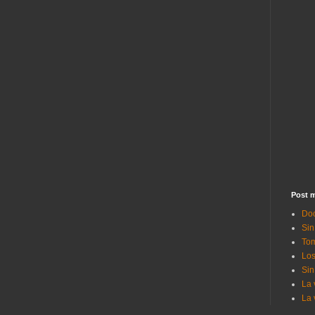
Post m
Doc
Sin
Tom
Los
Sin
La 
La 