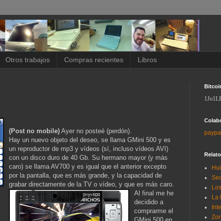
Otros trabajos
Compras recientes
Libros
Bitcoi
1Jo1L
Colab
(Post no mobile)
Ayer no posteé (perdón).
paypa
Hay un nuevo objeto del deseo, se llama GMini 500 y es
un reproductor de mp3 y vídeos (sí, incluso vídeos AVI)
Relat
con un disco duro de 40 Gb. Su hermano mayor (y más
caro) se llama AV700 y es igual que el anterior excepto
Hui
por la pantalla, que es más grande, y la capacidad de
Sec
grabar directamente de la TV o vídeo, y que es más caro.
Los
Al
final me he
La 
decidido a
Int
comprarme el
Zor
GMini 500 en