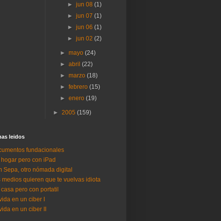
►
jun 08
(1)
►
jun 07
(1)
►
jun 06
(1)
►
jun 02
(2)
►
mayo
(24)
►
abril
(22)
►
marzo
(18)
►
febrero
(15)
►
enero
(19)
►
2005
(159)
as lei­dos
umentos fundacionales
 hogar pero con iPad
 Sepa, otro nómada digital
 medios quieren que te vuelvas idiota
 casa pero con portatil
vida en un ciber I
vida en un ciber II