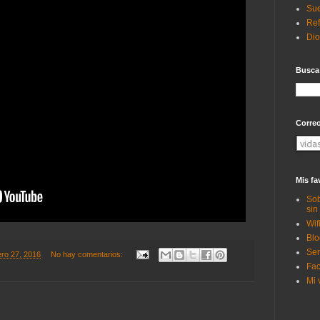
Sue
Ref
Di
Busca
Corre
Mis fa
Sob
sin
Wif
Blo
Ser
ero 27, 2016
No hay comentarios:
Fac
Mi 