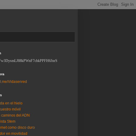
n
Fw3DysmLJ88kPWnF7chkPPFH6JnrS
ora
l.me/Vidasenred
os
da en el hielo
uestro móvil
 caminos del ADN
lista Stem
ernet como disco duro
dor en movilidad