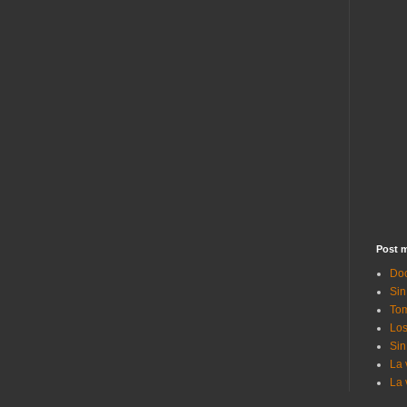
Post m
Doc
Sin
Tom
Los
Sin
La 
La 