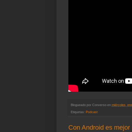
Blogueado por
Converso
en
miércoles, en
Etiquetas:
Podcast
Con Android es mejor