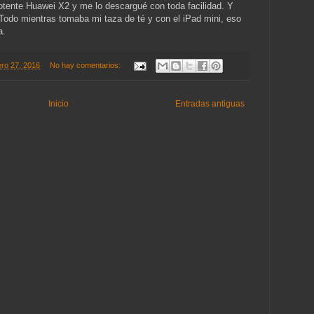
ente Huawei X2 y me lo descargué con toda facilidad. Y
 Todo mientras tomaba mi taza de té y con el iPad mini, eso
ía.
ero 27, 2016
No hay comentarios:
Inicio
Entradas antiguas