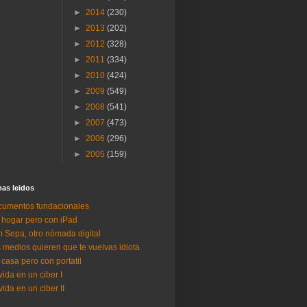
►
2014
(230)
►
2013
(202)
►
2012
(328)
►
2011
(334)
►
2010
(424)
►
2009
(549)
►
2008
(541)
►
2007
(473)
►
2006
(296)
►
2005
(159)
as lei­dos
umentos fundacionales
 hogar pero con iPad
 Sepa, otro nómada digital
 medios quieren que te vuelvas idiota
 casa pero con portatil
vida en un ciber I
vida en un ciber II