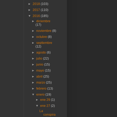
►
2018
(103)
►
2017
(110)
▼
2016
(185)
►
diciembre
(17)
►
noviembre
(8)
►
octubre
(8)
►
septiembre
(12)
►
agosto
(6)
►
julio
(22)
►
junio
(15)
►
mayo
(15)
►
abril
(25)
►
marzo
(25)
►
febrero
(13)
▼
enero
(19)
►
ene 29
(1)
▼
ene 27
(2)
La
conspira