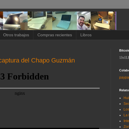
Otros trabajos
Compras recientes
Libros
Bitcoi
1Jo1L
a captura del Chapo Guzmán
Colab
paypa
Relat
Hui
Sec
Los
La 
Int
Zor