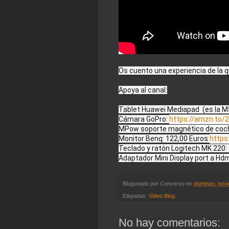
Os cuento una experiencia de la qu
Apoya al canal:

Tablet Huawei Mediapad  (es la M5
Cámara GoPro: 
https://amzn.to/
MPow soporte magnético de coche
Monitor Benq: 122,00 Euros 
https
Teclado y ratón Logitech MK 220: 
Adaptador Mini Display port a Hdm
Blogueado por
Converso
en
domingo, novi
Etiquetas:
Video Blog
No hay comentarios: