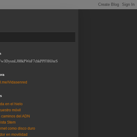
n
Fw3DysmLJ88kPWnF7chkPPFH6JnrS
ora
l.me/Vidasenred
os
da en el hielo
uestro móvil
 caminos del ADN
lista Stem
ernet como disco duro
dor en movilidad