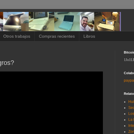
Otros trabajos
Compras recientes
Libros
Bitcoi
1Jo1L
gros?
Colab
paypa
Relat
Hui
Sec
Los
La 
Int
Zor