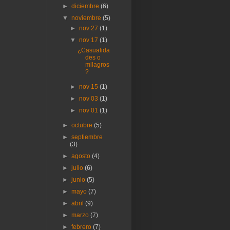
►
diciembre
(6)
▼
noviembre
(5)
►
nov 27
(1)
▼
nov 17
(1)
¿Casualida
des o
milagros
?
►
nov 15
(1)
►
nov 03
(1)
►
nov 01
(1)
►
octubre
(5)
►
septiembre
(3)
►
agosto
(4)
►
julio
(6)
►
junio
(5)
►
mayo
(7)
►
abril
(9)
►
marzo
(7)
►
febrero
(7)