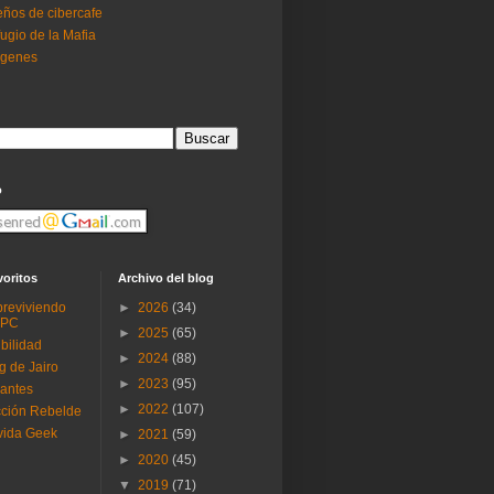
ños de cibercafe
ugio de la Mafia
ogenes
o
voritos
Archivo del blog
reviviendo
►
2026
(34)
 PC
►
2025
(65)
ibilidad
►
2024
(88)
g de Jairo
►
2023
(95)
antes
►
2022
(107)
ción Rebelde
vida Geek
►
2021
(59)
►
2020
(45)
▼
2019
(71)