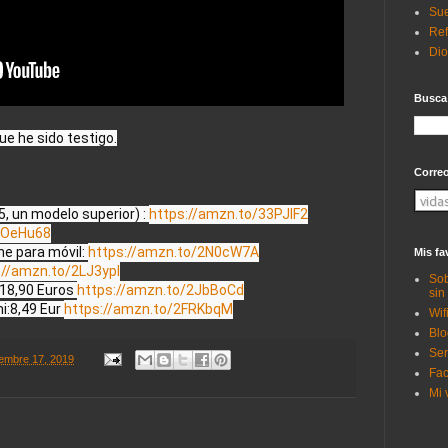
Sue
Ref
Di
Busca
e he sido testigo.

Corre
, un modelo superior) : 
https://amzn.to/33PJlF2
2OeHu68
 para móvil: 
https://amzn.to/2N0cW7A
Mis fa
://amzn.to/2LJ3ypI
Sob
18,90 Euros 
https://amzn.to/2JbBoCd
sin
i:8,49 Eur 
https://amzn.to/2FRKbqM
Wif
Blo
Ser
embre 17, 2019
Fac
Mi 