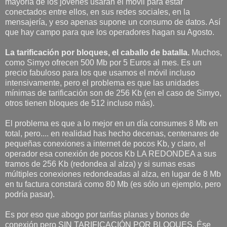
mayoría de los jóvenes usarán el móvil para estar
conectados entre ellos, en sus redes sociales, en la
mensajería, y eso apenas supone un consumo de datos. Así
que hay campo para que los operadores hagan su Agosto.
La tarificación por bloques, el caballo de batalla.
Muchos,
como Simyo ofrecen 500 Mb por 5 Euros al mes. Es un
precio fabuloso para los que usamos el móvil incluso
intensivamente, pero el problema es que las unidades
mínimas de tarificación son de 256 Kb (en el caso de Simyo,
otros tienen bloques de 512 incluso más).
El problema es que a lo mejor en un día consumes 8 Mb en
total, pero.... en realidad has hecho decenas, centenares de
pequeñas conexiones a internet de pocos Kb, y claro, el
operador esa conexión de pocos Kb LA REDONDEA a sus
tramos de 256 Kb (redondea al alza) y si sumas esas
múltiples conexiones redondeadas al alza, en lugar de 8 Mb
en tu factura constará como 80 Mb (es sólo un ejemplo, pero
podría pasar).
Es por eso que abogo por tarifas planas y bonos de
conexión pero SIN TARIFICACIÓN POR BLOQUES. Ése