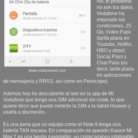
No, el problema
no son los datos.
Vodafone ha
mejorado las
condiciones, 25
Gb, Video Pass
(tarifa plana en
Youtube, Netflix,
HBO y otras)
Social Pass y
Chat Pass (es
decir, tarifa plana
www.vidasenred.com
en aplicaciones
de mensajería y RRSS, así como en Periscope).
Además hoy he descubierto al leer en la app de Mi
Vodafone que tengo una SIM adicional sin coste, lo que
quiere decir que puedo meterle la SIM a la tablet Huawei y
usarla a discreción.
Es una pena que un equipo como el Note 8 tenga una
batería TAN escasa. En comparación mi querido Xiaomi Mi
Max 2 es una bestia inagotable, un correcaminos infatigable