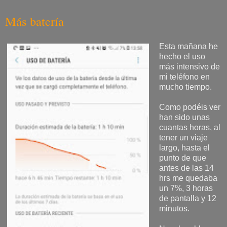
Más batería
Esta mañana he
hecho el uso
más intensivo de
mi teléfono en
mucho tiempo.
Como podéis ver
han sido unas
cuantas horas, al
tener un viaje
largo, hasta el
punto de que
antes de las 14
hrs me quedaba
un 7%, 3 horas
de pantalla y 12
minutos.