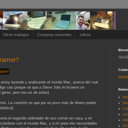
Otros trabajos
Compras recientes
Libros
Bitcoi
1Jo1L
rarme?
Colab
paypa
estoy leyendo y analizando el mundo Mac, acerca del cual
digo casi porque sé que a Steve Jobs le hicieron un
Relat
 genio, pero eso es de antes).
Hui
mini. La cuestión es que por un poco más de dinero puedo
Sec
tástica).
Los
La 
sería el segundo ordenador de uso común en casa, a mi
Int
iarizándose con el mundo Mac, y a mí para mis necesidades
Zor