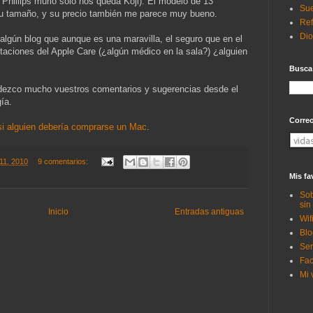
 Phillips murió sólo nos queda Koji). El modelo de 13
Sue
su tamaño, y su precio también me parece muy bueno.
Ref
Di
 algún blog que aunque es una maravilla, el seguro que en el
staciones del Apple Care (¿algún médico en la sala?) ¿alguien
Busca
adezco mucho vuestros comentarios y sugerencias desde el
ía.
Corre
si alguien debería comprarse un Mac
.
 11, 2010
9 comentarios:
Mis fa
Sob
sin
Inicio
Entradas antiguas
Wif
Blo
Ser
Fac
Mi 