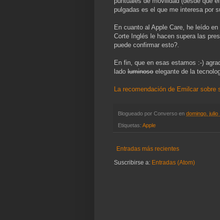
puntuales de movilidad (desde que el
pulgadas es el que me interesa por 
En cuanto al Apple Care, he leído en
Corte Inglés le hacen supera las pre
puede confirmar esto?.
En fin, que en esas estamos :-) agr
lado
luminoso
elegante de la tecnolog
La recomendación de Emilcar sobre 
Blogueado por
Converso
en
domingo, julio
Etiquetas:
Apple
Entradas más recientes
Suscribirse a:
Entradas (Atom)