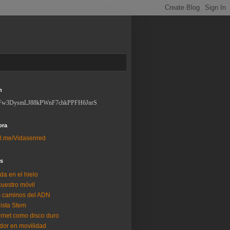
n
Fw3DysmLJ88kPWnF7chkPPFH6JnrS
ora
l.me/Vidasenred
os
da en el hielo
uestro móvil
 caminos del ADN
lista Stem
ernet como disco duro
dor en movilidad