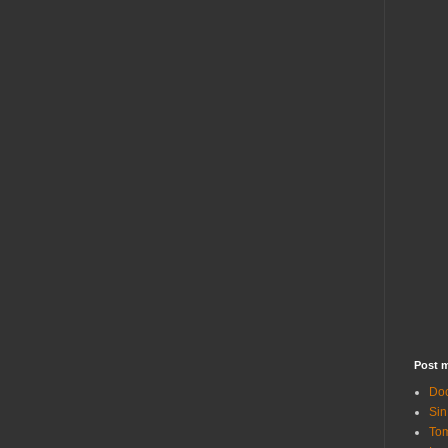
Post m
Doc
Sin
Tom