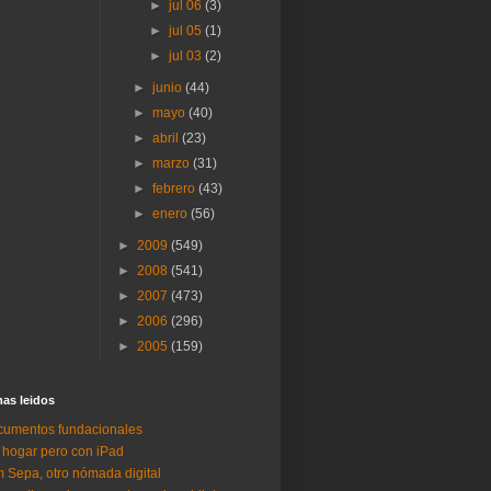
►
jul 06
(3)
►
jul 05
(1)
►
jul 03
(2)
►
junio
(44)
►
mayo
(40)
►
abril
(23)
►
marzo
(31)
►
febrero
(43)
►
enero
(56)
►
2009
(549)
►
2008
(541)
►
2007
(473)
►
2006
(296)
►
2005
(159)
as lei­dos
umentos fundacionales
 hogar pero con iPad
 Sepa, otro nómada digital