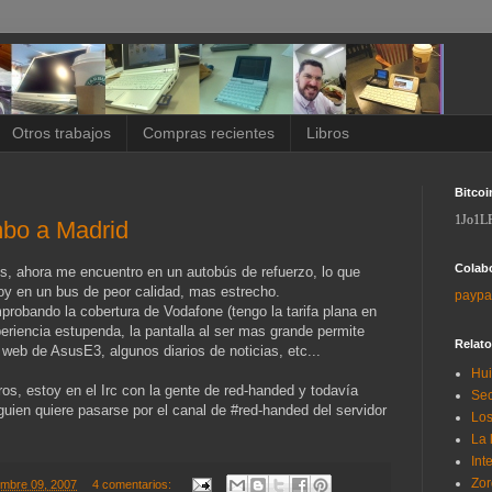
Otros trabajos
Compras recientes
Libros
Bitcoi
1Jo1L
mbo a Madrid
Colab
, ahora me encuentro en un autobús de refuerzo, lo que
toy en un bus de peor calidad, mas estrecho.
paypa
probando la cobertura de Vodafone (tengo la tarifa plana en
periencia estupenda, la pantalla al ser mas grande permite
Relat
a web de AsusE3, algunos diarios de noticias, etc...
Hui
, estoy en el Irc con la gente de red-handed y todavía
Sec
lguien quiere pasarse por el canal de #red-handed del servidor
Los
La 
Int
Zor
embre 09, 2007
4 comentarios: