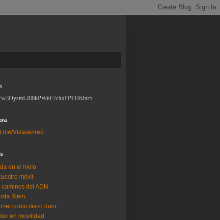
n
Fw3DysmLJ88kPWnF7chkPPFH6JnrS
ora
l.me/Vidasenred
os
da en el hielo
uestro móvil
 caminos del ADN
lista Stem
ernet como disco duro
dor en movilidad