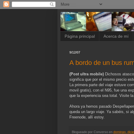
Página principal
Acerca de mí
9/12/07
A bordo de un bus ru
(Post ultra mobile)
Dichosos atascos
significa que por el mismo precio es
La primera parte del viaje estuve com
movil gratis), con el N95, fue una ex
que la experiencia sea total. Visite l
Ahora ya hemos pasado Despeñaperros
queda un largo viaje. Ya sabéis, si a
Freenode, allí estoy.
Blogueado por
Converso
en
domingo, dici