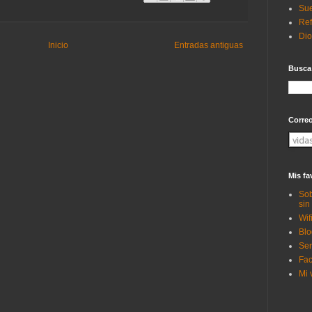
Sue
Ref
Di
Inicio
Entradas antiguas
Busca
Corre
Mis fa
Sob
sin
Wif
Blo
Ser
Fac
Mi 