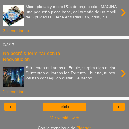
›
Micro placas y micro PCs de bajo costo. IMAGINA
una pequeña placa base, del tamaño de un móvil
de 5 pulgadas. Tiene entradas usb, hdmi, cu...
2 comentarios:
6/8/17
No podréis terminar con la
RedVolución
›
Si intentan quitarnos el Emule, surgirá algo mejor.
Si intentan quitarnos los Torrents... bueno, nunca
los han conseguido quitar. De hecho ...
1 comentario:
‹
›
Inicio
Ver versión web
Con la tecnología de
Blogger
.