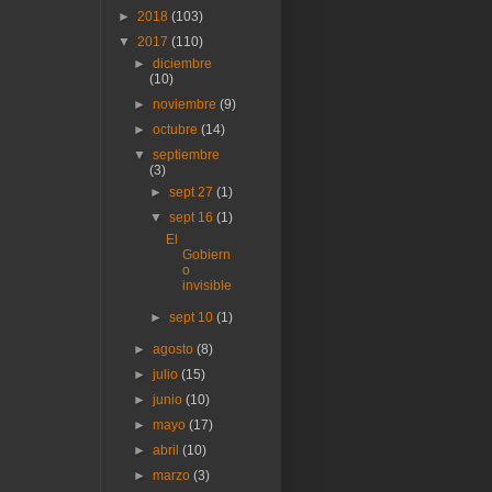
►
2018
(103)
▼
2017
(110)
►
diciembre
(10)
►
noviembre
(9)
►
octubre
(14)
▼
septiembre
(3)
►
sept 27
(1)
▼
sept 16
(1)
El
Gobiern
o
invisible
►
sept 10
(1)
►
agosto
(8)
►
julio
(15)
►
junio
(10)
►
mayo
(17)
►
abril
(10)
►
marzo
(3)