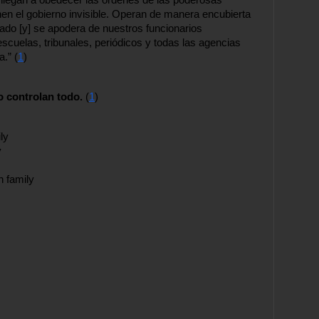
 niegan a obedecer las órdenes de las poderosas 
n el gobierno invisible. Operan de manera encubierta 
eado [y] se apodera de nuestros funcionarios 
escuelas, tribunales, periódicos y todas las agencias 
.” (
1
)
o controlan todo. 
(
1
)
ly
y
 family