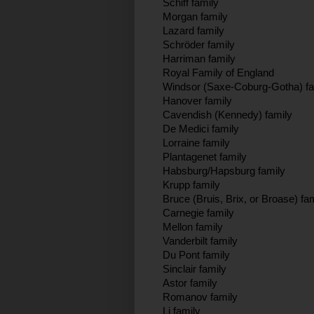
Schiff family
Morgan family
Lazard family
Schröder family
Harriman family
Royal Family of England
Windsor (Saxe-Coburg-Gotha) fa
Hanover family
Cavendish (Kennedy) family
De Medici family
Lorraine family
Plantagenet family
Habsburg/Hapsburg family
Krupp family
Bruce (Bruis, Brix, or Broase) fa
Carnegie family
Mellon family
Vanderbilt family
Du Pont family
Sinclair family
Astor family
Romanov family
Li family