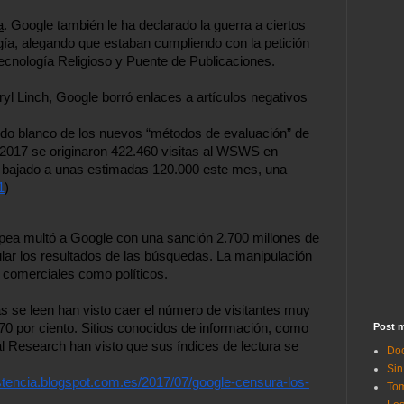
a
. Google también le ha declarado la guerra a ciertos 
ogía, alegando que estaban cumpliendo con la petición 
Tecnología Religioso y Puente de Publicaciones.
ryl Linch, Google borró enlaces a artículos negativos 
ido blanco de los nuevos “métodos de evaluación” de 
 2017 se originaron 422.460 visitas al WSWS en 
a bajado a unas estimadas 120.000 este mes, una 
1
)
ea multó a Google con una sanción 2.700 millones de 
ar los resultados de las búsquedas. La manipulación 
s comerciales como políticos.
 se leen han visto caer el número de visitantes muy 
Post m
70 por ciento. Sitios conocidos de información, como 
 Research han visto que sus índices de lectura se 
Doc
Sin
istencia.blogspot.com.es/2017/07/google-censura-los-
Tom