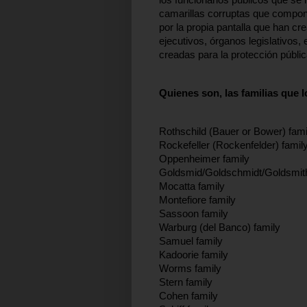
los funcionarios públicos que se
camarillas corruptas que compone
por la propia pantalla que han cr
ejecutivos, órganos legislativos, 
creadas para la protección pública
Quienes son, las familias que l
Rothschild (Bauer or Bower) fami
Rockefeller (Rockenfelder) famil
Oppenheimer family
Goldsmid/Goldschmidt/Goldsmith
Mocatta family
Montefiore family
Sassoon family
Warburg (del Banco) family
Samuel family
Kadoorie family
Worms family
Stern family
Cohen family