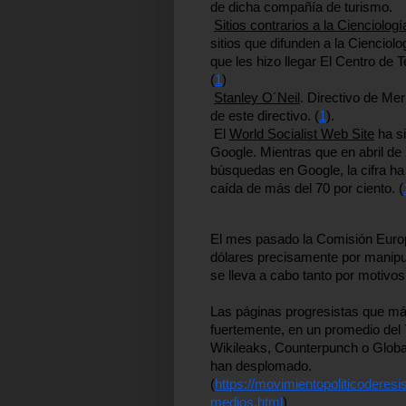
de dicha compañía de turismo.
Sitios contrarios a la Cienciologí
sitios que difunden a la Cienciol
que les hizo llegar El Centro de 
(
1
)
Stanley O´Neil
. Directivo de Mer
de este directivo. (
1
).
El 
World Socialist Web Site
 ha s
Google. Mientras que en abril de
búsquedas en Google, la cifra h
caída de más del 70 por ciento. (
El mes pasado la Comisión Europ
dólares precisamente por manipul
se lleva a cabo tanto por motivo
Las páginas progresistas que más
fuertemente, en un promedio del 
Wikileaks, Counterpunch o Global
han desplomado. 
(
https://movimientopoliticoderes
medios.html
) 