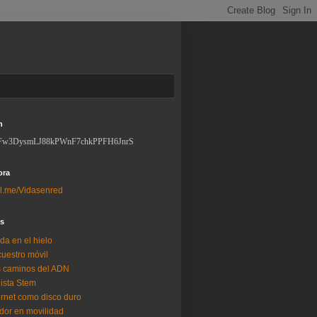
n
Fw3DysmLJ88kPWnF7chkPPFH6JnrS
ora
l.me/Vidasenred
os
da en el hielo
uestro móvil
 caminos del ADN
lista Stem
ernet como disco duro
dor en movilidad