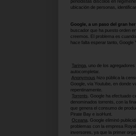
periodistas díscolos en regímenes
ubicación de personas, identifica
Google, a un paso del gran he
buscador que ha puesto orden en I
creemos. El problema es cuando 
hace falta esperar tanto, Google
Taringa
, uno de los agregadores 
autocompletar.
Anonymous
 hizo pública la cen
Google, vía Youtube, en donde va
repentinamente. 
Torrents
. Google ha efectuado ce
denominados torrents, con la fina
que genera el consumo de product
Pirate Bay e isoHunt.
Oceana
. Google eliminó publici
problemas con la empresa Royal 
inversores, ya que la primer or