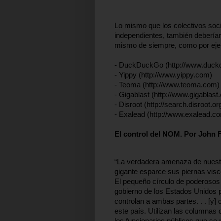
Lo mismo que los colectivos soci
independientes, también deberían
mismo de siempre, como por eje
- DuckDuckGo (http://www.duc
- Yippy (http://www.yippy.com)
- Teoma (http://www.teoma.com)
- Gigablast (http://www.gigablast
- Disroot (http://search.disroot.org
- Exalead (http://www.exalead.c
El control del NOM. Por John F
“La verdadera amenaza de nuestra
gigante esparce sus piernas visc
El pequeño círculo de poderosos 
gobierno de los Estados Unidos p
controlan a ambas partes. . . [y] 
este país. Utilizan las columnas 