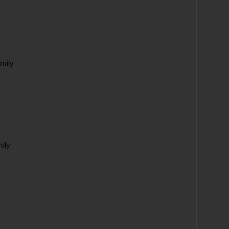
mily
mily