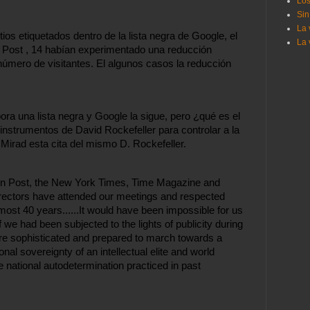
Los
Sin
La 
os etiquetados dentro de la lista negra de Google, el 
La 
Post , 14 habían experimentado una reducción 
número de visitantes. El algunos casos la reducción 
ora una lista negra y Google la sigue, pero ¿qué es el 
nstrumentos de David Rockefeller para controlar a la 
Mirad esta cita del mismo D. Rockefeller.
ton Post, the New York Times, Time Magazine and 
irectors have attended our meetings and respected 
lmost 40 years......It would have been impossible for us 
f we had been subjected to the lights of publicity during 
ore sophisticated and prepared to march towards a 
l sovereignty of an intellectual elite and world 
e national autodetermination practiced in past 