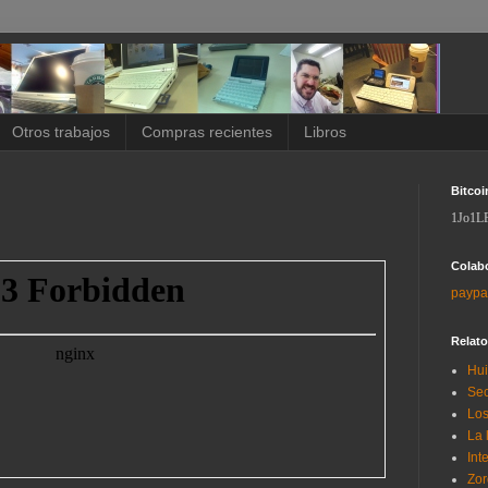
Otros trabajos
Compras recientes
Libros
Bitcoi
1Jo1L
Colab
paypa
Relat
Hui
Sec
Los
La 
Int
Zor