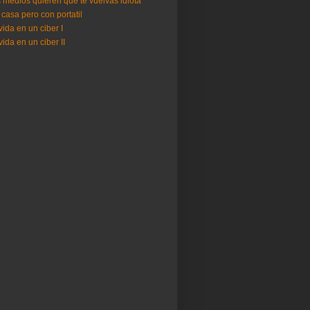
 medios quieren que te vuelvas idiota
 casa pero con portatil
vida en un ciber I
vida en un ciber II