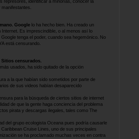
 represores, identificar a minorías, conocer la 
r manifestantes.
rmano. Google 
lo ha hecho bien. Ha creado un 
nternet. Es imprescindible, o al menos así lo 
Google tenga el poder, cuando sea hegemónico. No 
 YA está censurando. 
Sitios censurados.
más usados, ha sido quitado de la opción 
sura a la que habían sido sometidos por parte de 
rios de sus videos habían desaparecido 
nsura para la búsqueda de ciertos sitios de internet 
lidad de que la gente haga conciencia del problema 
os pirata y descargas ilegales, tales como The 
dad del grupo ecologista Oceana pues podría causarle 
Caribbean Cruise Lines, uno de sus principales 
ganización se ha proclamado muchas veces en contra 