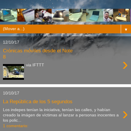
▼
12/10/17
Crónicas móviles desde el Note
8
›
via IFTTT
10/10/17
La República de los 5 segundos
›
Los indepes tenían la iniciativa, tenían las calles, y habían
creado la imágen de víctimas al lanzar a personas inocentes a
los polic...
1 comentario: