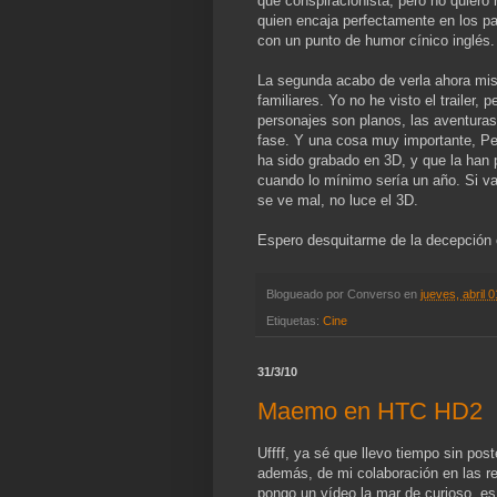
que conspiracionista, pero no quiero
quien encaja perfectamente en los pa
con un punto de humor cínico inglés.
La segunda acabo de verla ahora mis
familiares. Yo no he visto el trailer,
personajes son planos, las aventuras
fase. Y una cosa muy importante, Pet
ha sido grabado en 3D, y que la han 
cuando lo mínimo sería un año. Si vai
se ve mal, no luce el 3D.
Espero desquitarme de la decepción 
Blogueado por
Converso
en
jueves, abril 
Etiquetas:
Cine
31/3/10
Maemo en HTC HD2
Uffff, ya sé que llevo tiempo sin po
además, de mi colaboración en las r
pongo un vídeo la mar de curioso, es