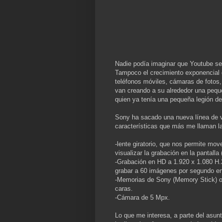
Nadie podía imaginar que Youtube ser
Tampoco el crecimiento exponencial d
teléfonos móviles, cámaras de fotos
van creando a su alrededor una peque
quien ya tenía una pequeña legión de
Sony ha sacado una nueva línea de v
características que más me llaman l
-lente giratorio, que nos permite m
visualizar la grabación en la pantalla 
-Grabación en HD a 1.920 x 1.080 H
grabar a 60 imágenes por segundo e
-Memorias de Sony (Memory Stick) o
caras.
-Cámara de 5 Mpx.
Lo que me interesa, a parte del asu