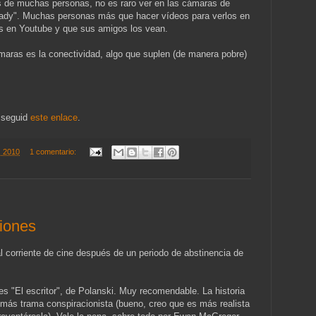
as de muchas personas, no es raro ver en las cámaras de
ready". Muchas personas más que hacer vídeos para verlos en
os en Youtube y que sus amigos los vean.
ámaras es la conectividad, algo que suplen (de manera pobre)
a seguid
este enlace
.
5, 2010
1 comentario:
iones
corriente de cine después de un periodo de abstinencia de
es "El escritor", de Polanski. Muy recomendable. La historia
n más trama conspiracionista (bueno, creo que es más realista