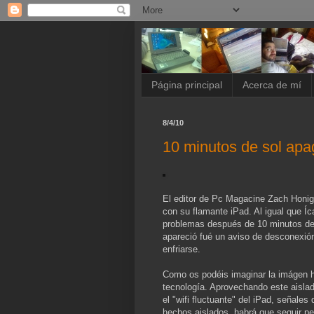
Página principal
Acerca de mí
8/4/10
10 minutos de sol apa
El editor de Pc Magacine Zach Honig 
con su flamante iPad. Al igual que Íc
problemas después de 10 minutos de e
apareció fué un aviso de desconexión
enfriarse.
Como os podéis imaginar la imágen ha
tecnología. Aprovechando este aisla
el "wifi fluctuante" del iPad, señales
hechos aislados, habrá que seguir pe