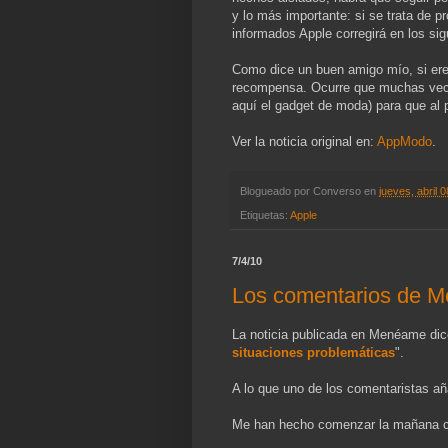
y lo más importante: si se trata de 
informados Apple corregirá en los si
Como dice un buen amigo mío, si eres
recompensa. Ocurre que muchas vec
aquí el gadget de moda) para que al
Ver la noticia original en:
AppModo
.
Blogueado por
Converso
en
jueves, abril 
Etiquetas:
Apple
7/4/10
Los comentarios de 
La noticia publicada en Menéame dic
situaciones problemáticas
".
A lo que uno de los comentaristas añ
Me han hecho comenzar la mañana c