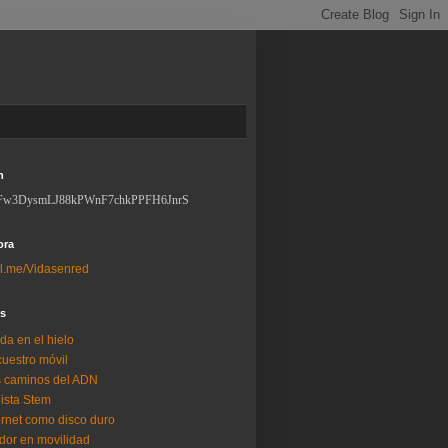
n
Fw3DysmLJ88kPWnF7chkPPFH6JnrS
ora
l.me/Vidasenred
os
da en el hielo
uestro móvil
 caminos del ADN
lista Stem
ernet como disco duro
dor en movilidad