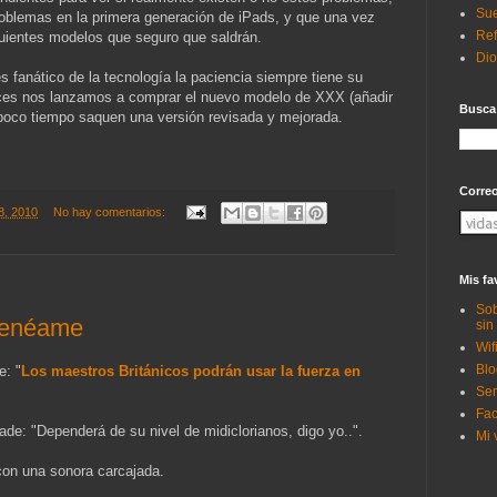
Sue
problemas en la primera generación de iPads, y que una vez
Ref
guientes modelos que seguro que saldrán.
Di
 fanático de la tecnología la paciencia siempre tiene su
es nos lanzamos a comprar el nuevo modelo de XXX (añadir
Busca
 poco tiempo saquen una versión revisada y mejorada.
Corre
08, 2010
No hay comentarios:
Mis fa
Sob
Menéame
sin
Wif
Blo
e: "
Los maestros Británicos podrán usar la fuerza en
Ser
Fac
ade: "
Dependerá de su nivel de midiclorianos, digo yo..
".
Mi 
on una sonora carcajada.