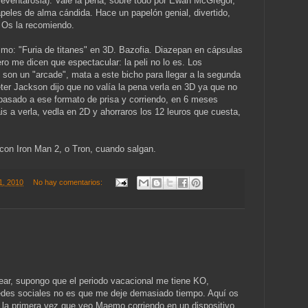
 reventárosla). Vale la pena, sobre todo por Ewan McGregor,
peles de alma cándida. Hace un papelón genial, divertido,
 Os la recomiendo.
mo: "Furia de titanes" en 3D. Bazofia. Diazepan en cápsulas
 pero me dicen que espectacular: la peli no lo es. Los
 son un "arcade", mata a este bicho para llegar a la segunda
er Jackson dijo que no valía la pena verla en 3D ya que no
pasado a ese formato de prisa y corriendo, en 6 meses
s a verla, vedla en 2D y ahorraros los 12 leuros que cuesta,
con Iron Man 2, o Tron, cuando salgan.
01, 2010
No hay comentarios:
stear, supongo que el periodo vacacional me tiene KO,
edes sociales no es que me deje demasiado tiempo. Aquí os
 la primera vez que veo Maemo corriendo en un dispositivo