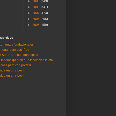
►
2009
(549)
►
2008
(541)
►
2007
(473)
►
2006
(296)
►
2005
(159)
as lei­dos
umentos fundacionales
 hogar pero con iPad
 Sepa, otro nómada digital
 medios quieren que te vuelvas idiota
 casa pero con portatil
vida en un ciber I
vida en un ciber II