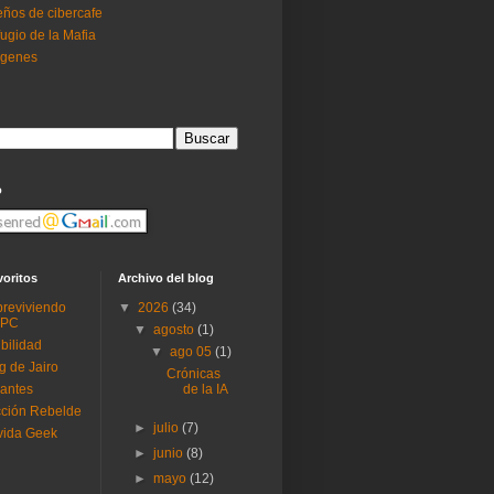
ños de cibercafe
ugio de la Mafia
ogenes
o
voritos
Archivo del blog
reviviendo
▼
2026
(34)
 PC
▼
agosto
(1)
ibilidad
▼
ago 05
(1)
g de Jairo
Crónicas
antes
de la IA
ción Rebelde
►
julio
(7)
vida Geek
►
junio
(8)
►
mayo
(12)