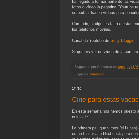
ha llegado a formar parte de las vid
fotos o vídeo la pegatina "Youtube 
su portátil hacen vídeos para ponerl
Con todo, si algo les falta a estas c
los teléfonos móviles.
Canal de Youtube de
Sony Bloggie
.
Si queréis ver un vídeo de la cámar
Blogueado por
Converso
en
lunes, abril 0
Etiquetas:
hardware
1/4/10
Cine para estas vacac
En esta semana nos hemos puesto al 
celuloide.
La primera peli que vimos (el Lunes) 
es un thriller a lo Hitchcock pero co