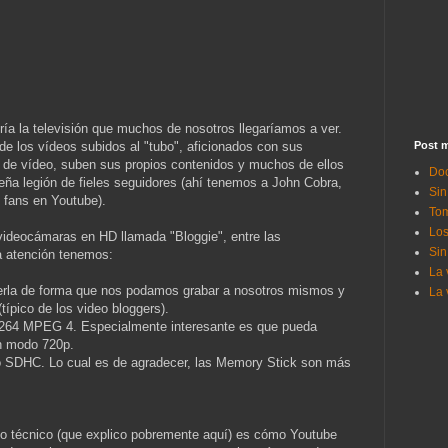
ía la televisión que muchos de nosotros llegaríamos a ver.
e los vídeos subidos al "tubo", aficionados con sus
Post m
, de vídeo, suben sus propios contenidos y muchos de ellos
Doc
ña legión de fieles seguidores (ahí tenemos a John Cobra,
Sin
 fans en Youtube).
Tom
Los
ideocámaras en HD llamada "Bloggie", entre las
Sin
a atención tenemos:
La 
overla de forma que nos podamos grabar a nosotros mismos y
La 
(típico de los video bloggers).
.264 MPEG 4. Especialmente interesante es que pueda
n modo 720p.
 SDHC. Lo cual es de agradecer, las Memory Stick son más
nto técnico (que explico pobremente aquí) es cómo Youtube