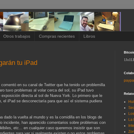
Otros trabajos
Compras recientes
Libros
Bitcoi
1Jo1L
garán tu iPad
Colab
paypa
comentó en su canal de Twitter que ha tenido un problemilla
aro tuvo problemas al volar cerca del sol, su iPad tuvo
Relat
xposición directa al sol de Nueva York. Lo primero que le
, el iPad se desconectaría para que así el sistema pudiera
Hui
Sec
Los
 dado la vuelta al mundo y es la comidilla en los blogs de
La 
do incidente, han aparecido comentarios sobre problemas con
Int
 débiles, etc... en cualquier caso queremos insistir que son
Zor
ndientes para ver si realmente existen o no estos problemas,