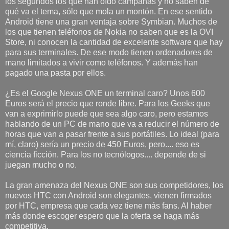
los segundos los que han oído campanas y no saben de
qué va el tema, sólo que mola un montón. En ese sentido
Android tiene una gran ventaja sobre Symbian. Muchos de
los que tienen teléfonos de Nokia no saben que es la OVI
Store, ni conocen la cantidad de excelente software que hay
para sus terminales. De ese modo tienen ordenadores de
mano limitados a vivir como teléfonos. Y además han
pagado una pasta por ellos.
¿Es el Google Nexus ONE un terminal caro? Unos 600
Euros será el precio que ronde libre. Para los Geeks que
van a exprimirlo puede que sea algo caro, pero estamos
hablando de un PC de mano que va a reducir el número de
horas que van a pasar frente a sus portátiles. Lo ideal (para
mí, claro) sería un precio de 450 Euros, pero.... eso es
ciencia ficción. Para los no tecnólogos.... depende de si
juegan mucho o no.
La gran amenaza del Nexus ONE son sus competidores, los
nuevos HTC con Android son elegantes, vienen firmados
por HTC, empresa que cada vez tiene más fans. Al haber
más donde escoger espero que la oferta se haga más
competitiva.