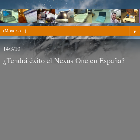
▼
14/3/10
¿Tendrá éxito el Nexus One en España?