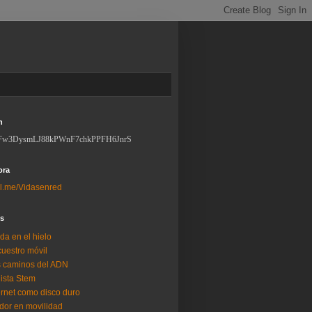
n
Fw3DysmLJ88kPWnF7chkPPFH6JnrS
ora
l.me/Vidasenred
os
da en el hielo
uestro móvil
 caminos del ADN
lista Stem
ernet como disco duro
dor en movilidad