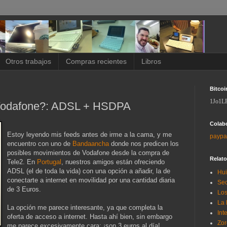
Otros trabajos
Compras recientes
Libros
Bitcoi
1Jo1L
Vodafone?: ADSL + HSDPA
Colab
Estoy leyendo mis feeds antes de irme a la cama, y me
paypa
encuentro con uno de
Bandaancha
donde nos predicen los
posibles movimientos de Vodafone desde la compra de
Relat
Tele2. En
Portugal
, nuestros amigos están ofreciendo
ADSL (el de toda la vida) con una opción a añadir, la de
Hui
conectarte a internet en movilidad por una cantidad diaria
Sec
de 3 Euros.
Los
La 
La opción me parece interesante, ya que completa la
Int
oferta de acceso a internet. Hasta ahí bien, sin embargo
Zor
me parece excesivamente cara: ¡son 3 euros al día!.