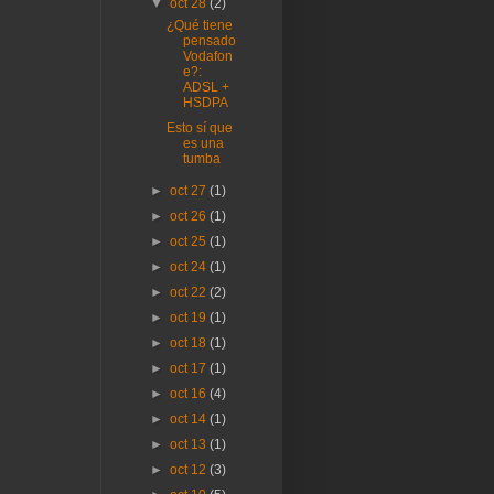
▼
oct 28
(2)
¿Qué tiene
pensado
Vodafon
e?:
ADSL +
HSDPA
Esto sí que
es una
tumba
►
oct 27
(1)
►
oct 26
(1)
►
oct 25
(1)
►
oct 24
(1)
►
oct 22
(2)
►
oct 19
(1)
►
oct 18
(1)
►
oct 17
(1)
►
oct 16
(4)
►
oct 14
(1)
►
oct 13
(1)
►
oct 12
(3)