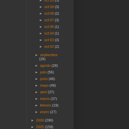
►
oct 10
(5)
►
oct 09
(3)
►
oct 08
(2)
►
oct 07
(3)
►
oct 06
(1)
►
oct 04
(1)
►
oct 03
(3)
►
oct 02
(2)
►
septiembre
(26)
►
agosto
(28)
►
julio
(56)
►
junio
(46)
►
mayo
(49)
►
abril
(37)
►
marzo
(37)
►
febrero
(19)
►
enero
(27)
►
2006
(296)
►
2005
(159)