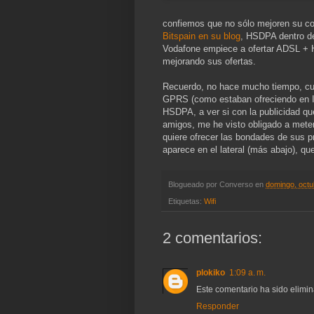
confiemos que no sólo mejoren su co
Bitspain en su blog
, HSDPA dentro de
Vodafone empiece a ofertar ADSL + 
mejorando sus ofertas.
Recuerdo, no hace mucho tiempo, 
GPRS (como estaban ofreciendo en It
HSDPA, a ver si con la publicidad q
amigos, me he visto obligado a meter 
quiere ofrecer las bondades de sus p
aparece en el lateral (más abajo), q
Blogueado por
Converso
en
domingo, octu
Etiquetas:
Wifi
2 comentarios:
plokiko
1:09 a. m.
Este comentario ha sido elimin
Responder