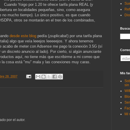
Sue
Cuando Yoigo por 1.20 te ofrece tarifa plana REAL (y
Ref
bertura en localidades pequeñas, sino, como asegura
 no mucho tiempo). Lo único positivo, es que cuando
Di
HSDPA, otros se montarán en el tren de los combinados,
Busca
cuando
desde este blog
pedía (¡suplicaba!) por una tarifa plana
alia) algo que veía leeejos leeeeejos. Y ahora tenemos
ue acabo de meter con Adsense me pago la conexión 3.5G (sí
Corre
un discreto anuncio al lado). Por cierto, si algún anunciante
roductos aquí, no tiene más que escribirme a mi correo que
ue la cosa está "mu" mala y las conexiones muy caras.
Mis fa
bre 28, 2007
Sob
sin
Wif
Blo
Ser
Fac
Mi 
ado por el autor.