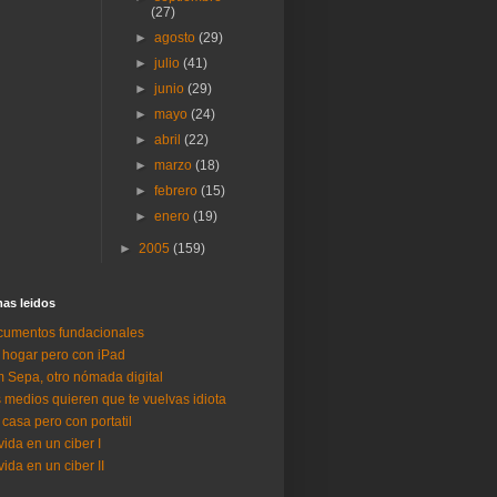
(27)
►
agosto
(29)
►
julio
(41)
►
junio
(29)
►
mayo
(24)
►
abril
(22)
►
marzo
(18)
►
febrero
(15)
►
enero
(19)
►
2005
(159)
as lei­dos
umentos fundacionales
 hogar pero con iPad
 Sepa, otro nómada digital
 medios quieren que te vuelvas idiota
 casa pero con portatil
vida en un ciber I
vida en un ciber II