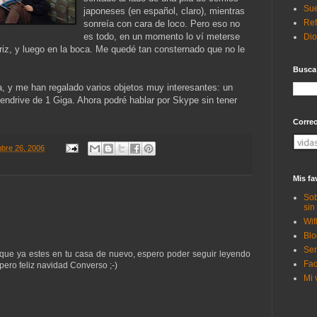
Sue
japoneses (en español, claro), mientras
Ref
sonreía con cara de loco. Pero eso no
es todo, en un momento lo ví meterse
Di
ariz, y luego en la boca. Me quedé tan consternado que no le
Busca
la, y me han regalado varios objetos muy interesantes: un
Pendrive de 1 Giga. Ahora podré hablar por Skype sin tener
Corre
mbre 26, 2006
Mis fa
Sob
sin
Wif
Blo
Ser
que ya estes en tu casa de nuevo, espero poder seguir leyendo
Fac
 pero feliz navidad Converso ;-)
Mi 