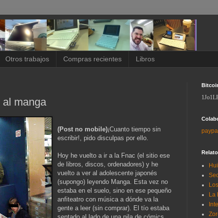
Otros trabajos
Compras recientes
Libros
Bitcoi
1Jo1L
o al manga
Colab
(Post no mobile)
¡Cuanto tiempo sin
paypa
escribir!, pido disculpas por ello.
Relat
Hoy he vuelto a ir a la Fnac (el sitio ese
de libros, discos, ordenadores) y he
Hui
vuelto a ver al adolescente japonés
Sec
(supongo) leyendo Manga. Esta vez no
Los
estaba en el suelo, sino en ese pequeño
La 
anfiteatro con música a dónde va la
Int
gente a leer (sin comprar). El tío estaba
Zor
sentado al lado de una pila de cómics