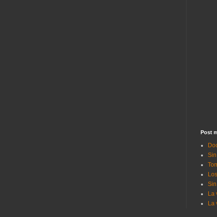
Post m
Doc
Sin
Tom
Los
Sin
La 
La 