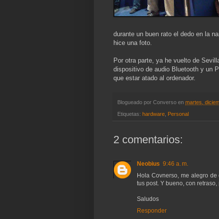
durante un buen rato el dedo en la n
hice una foto.
Por otra parte, ya he vuelto de Sevil
dispositivo de audio Bluetooth y un 
que estar atado al ordenador.
Blogueado por
Converso
en
martes, dicie
Etiquetas:
hardware
,
Personal
2 comentarios:
Neobius
9:46 a. m.
Hola Covnerso, me alegro de 
tus post. Y bueno, con retraso,
Saludos
Responder