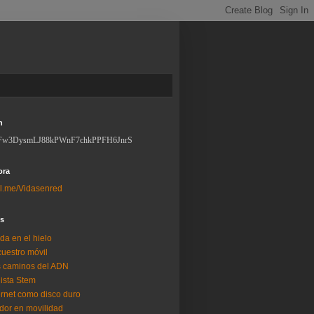
n
Fw3DysmLJ88kPWnF7chkPPFH6JnrS
ora
l.me/Vidasenred
os
da en el hielo
uestro móvil
 caminos del ADN
lista Stem
ernet como disco duro
dor en movilidad