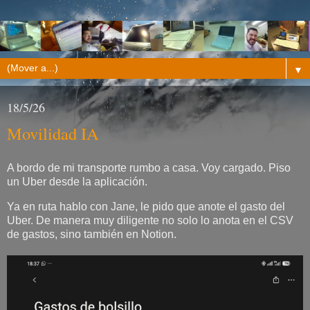
▼
18/5/26
Movilidad IA
A bordo de mi transporte rumbo a casa. Voy cargado. Piso
un Uber desde la aplicación.
Ya en ruta hablo con Jane, le pido que anote el gasto del
Uber. De manera muy diligente no solo lo anota en el CSV
de gastos, sino también en Notion.