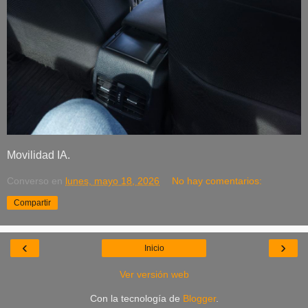
Movilidad IA.
Converso
en
lunes, mayo 18, 2026
No hay comentarios:
Compartir
‹
›
Inicio
Ver versión web
Con la tecnología de
Blogger
.