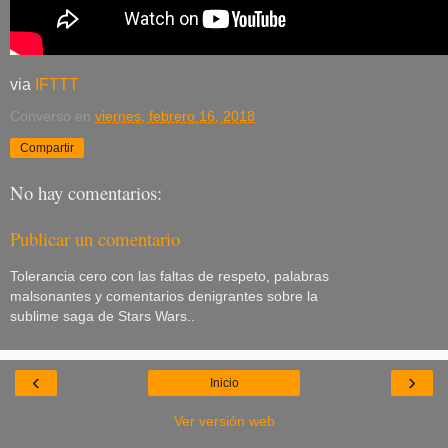
via
IFTTT
Converso
en
viernes, febrero 16, 2018
Compartir
No hay comentarios:
Publicar un comentario
Tolerancia cero con las faltas de respeto, palabras
malsonantes y comentarios denigrantes sobre la
sublime saga de Stars Wars..
‹
›
Inicio
Ver versión web