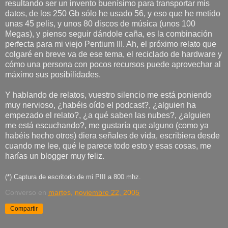
resultando ser un invento buenísimo para transportar mis
datos, de los 250 Gb sólo he usado 56, y eso que he metido
unas 45 pelis, y unos 80 discos de música (unos 100
Megas), y pienso seguir dándole caña, es la combinación
perfecta para mi viejo Pentium III. Ah, el próximo relato que
colgaré en breve va de ese tema, el reciclado de hardware y
cómo una persona con pocos recursos puede aprovechar al
máximo sus posibilidades.
Y hablando de relatos, vuestro silencio me está poniendo
muy nervioso, ¿habéis oído el podcast?, ¿alguien ha
empezado el relato?, ¿a qué saben las nubes?, ¿alguien
me está escuchando?, me gustaría que alguno (como ya
habéis hecho otros) diera señales de vida, escribiera desde
cuando me lee, qué le parece todo esto y esas cosas, me
harías un blogger muy feliz.
(*) Captura de escritorio de mi PIII a 800 mhz.
Converso
en
martes, noviembre 22, 2005
Compartir