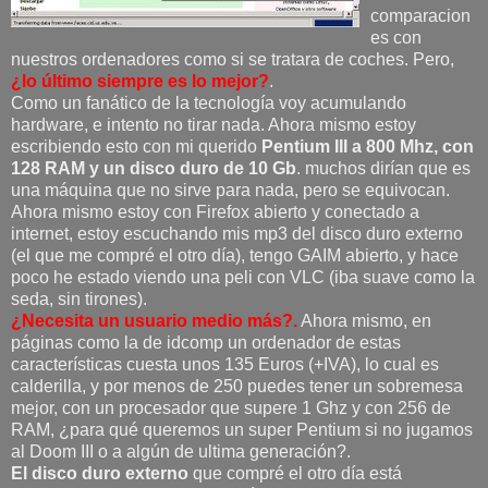
comparacion
es con
nuestros ordenadores como si se tratara de coches. Pero,
¿lo último siempre es lo mejor?
.
Como un fanático de la tecnología voy acumulando
hardware, e intento no tirar nada. Ahora mismo estoy
escribiendo esto con mi querido
Pentium III a 800 Mhz, con
128 RAM y un disco duro de 10 Gb
. muchos dirían que es
una máquina que no sirve para nada, pero se equivocan.
Ahora mismo estoy con Firefox abierto y conectado a
internet, estoy escuchando mis mp3 del disco duro externo
(el que me compré el otro día), tengo GAIM abierto, y hace
poco he estado viendo una peli con VLC (iba suave como la
seda, sin tirones).
¿Necesita un usuario medio más?.
Ahora mismo, en
páginas como la de idcomp un ordenador de estas
características cuesta unos 135 Euros (+IVA), lo cual es
calderilla, y por menos de 250 puedes tener un sobremesa
mejor, con un procesador que supere 1 Ghz y con 256 de
RAM, ¿para qué queremos un super Pentium si no jugamos
al Doom III o a algún de ultima generación?.
El disco duro externo
que compré el otro día está