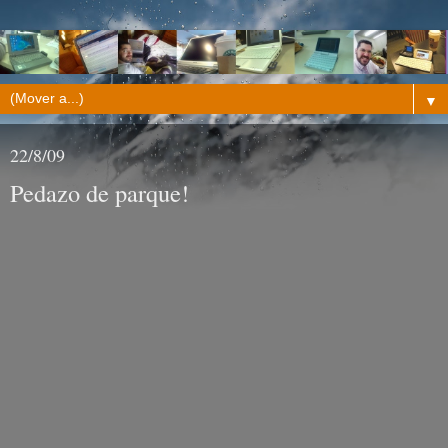
▼
22/8/09
Pedazo de parque!