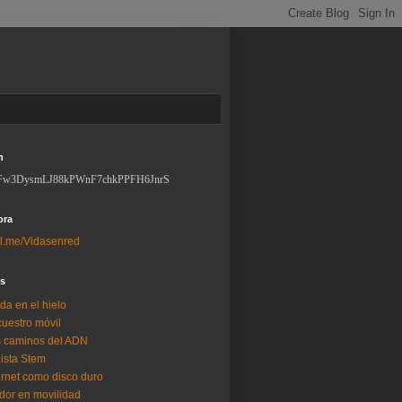
n
Fw3DysmLJ88kPWnF7chkPPFH6JnrS
ora
l.me/Vidasenred
os
da en el hielo
uestro móvil
 caminos del ADN
lista Stem
ernet como disco duro
dor en movilidad