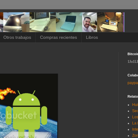
Otros trabajos
Compras recientes
Libros
Bitcoi
1Jo1L
Colab
paypa
Relat
Hui
Sec
Los
La 
Int
Zor