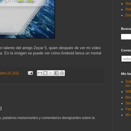
Sue
Ref
Di
Busca
n talento del amigo Zeyar 5, quien después de ver mi video
Corre
idea. En la imágen se puede ver cómo Android lanza un mortal
tubre 19, 2011
Mis fa
Sob
sin
Wif
Blo
Ser
o
Fac
Mi 
to, palabras malsonantes y comentarios denigrantes sobre la