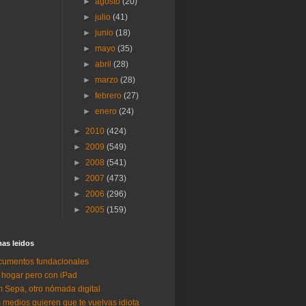
►
agosto
(20)
►
julio
(41)
►
junio
(18)
►
mayo
(35)
►
abril
(28)
►
marzo
(28)
►
febrero
(27)
►
enero
(24)
►
2010
(424)
►
2009
(549)
►
2008
(541)
►
2007
(473)
►
2006
(296)
►
2005
(159)
as lei­dos
umentos fundacionales
 hogar pero con iPad
 Sepa, otro nómada digital
 medios quieren que te vuelvas idiota