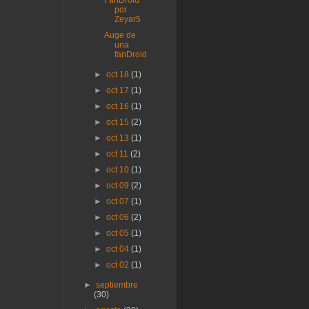
por
Zeyar5
Auge de
una
fanDroid
►
oct 18
(1)
►
oct 17
(1)
►
oct 16
(1)
►
oct 15
(2)
►
oct 13
(1)
►
oct 11
(2)
►
oct 10
(1)
►
oct 09
(2)
►
oct 07
(1)
►
oct 06
(2)
►
oct 05
(1)
►
oct 04
(1)
►
oct 02
(1)
►
septiembre
(30)