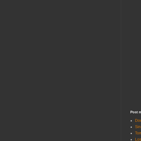
Post m
Doc
Sin
Tom
Los