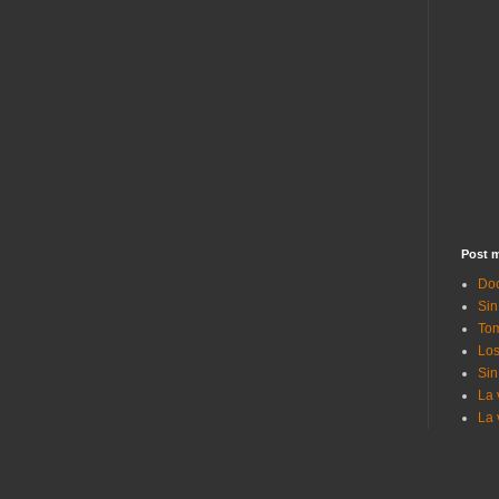
Post m
Doc
Sin
Tom
Los
Sin
La 
La 