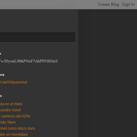
n
Fw3DysmLJ88kPWnF7chkPPFH6JnrS
ora
l.me/Vidasenred
os
da en el hielo
uestro móvil
 caminos del ADN
lista Stem
ernet como disco duro
dor en movilidad