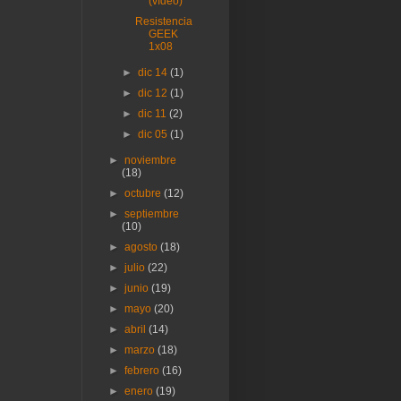
(vídeo)
Resistencia
GEEK
1x08
►
dic 14
(1)
►
dic 12
(1)
►
dic 11
(2)
►
dic 05
(1)
►
noviembre
(18)
►
octubre
(12)
►
septiembre
(10)
►
agosto
(18)
►
julio
(22)
►
junio
(19)
►
mayo
(20)
►
abril
(14)
►
marzo
(18)
►
febrero
(16)
►
enero
(19)