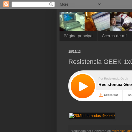
Página principal
Acerca de mí
18/12/13
Resistencia GEEK 1x
Blogueado por
Converso
en
miércoles, di