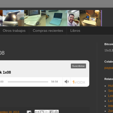
Otros trabajos
Compras recientes
Libros
Bitcoi
1Jo1L
08
Colab
paypa
Relat
Hui
Sec
Los
La 
Int
Zor
ciembre 18, 2013