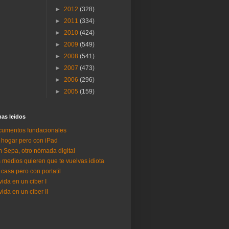
►
2012
(328)
►
2011
(334)
►
2010
(424)
►
2009
(549)
►
2008
(541)
►
2007
(473)
►
2006
(296)
►
2005
(159)
as lei­dos
umentos fundacionales
 hogar pero con iPad
 Sepa, otro nómada digital
 medios quieren que te vuelvas idiota
 casa pero con portatil
vida en un ciber I
vida en un ciber II