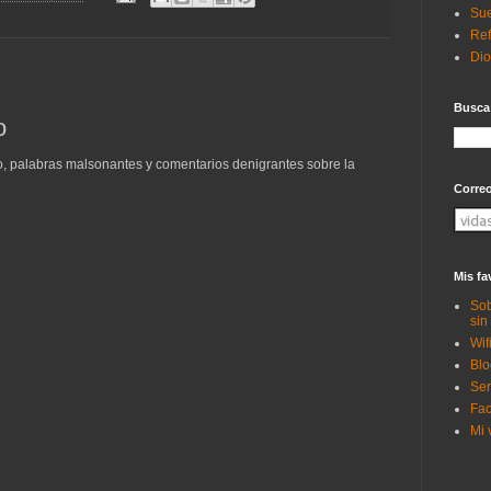
Sue
Ref
Di
Busca
o
to, palabras malsonantes y comentarios denigrantes sobre la
Corre
Mis fa
Sob
sin
Wif
Blo
Ser
Fac
Mi 