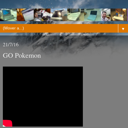
▼
21/7/16
GO Pokemon