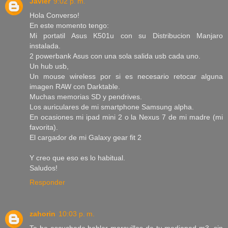
Javier
9:02 p. m.
Hola Converso!
En este momento tengo:
Mi portatil Asus K501u con su Distribucion Manjaro
instalada.
2 powerbank Asus con una sola salida usb cada uno.
Un hub usb,
Un mouse wireless por si es necesario retocar alguna
imagen RAW con Darktable.
Muchas memorias SD y pendrives.
Los auriculares de mi smartphone Samsung alpha.
En ocasiones mi ipad mini 2 o la Nexus 7 de mi madre (mi
favorita).
El cargador de mi Galaxy gear fit 2
Y creo que eso es lo habitual.
Saludos!
Responder
zahorin
10:03 p. m.
Te he escuchado hablar maravillas de tu mediapad m3. sin