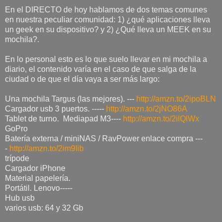
En el DIRECTO de hoy hablamos de dos temas comunes
en nuestra peculiar comunidad: 1) ¿qué aplicaciones lleva
un geek en su dispositivo? y 2) ¿Qué lleva un MEEK en su
mochila?.
En lo personal esto es lo que suelo llevar en mi mochila a
diario, el contenido varía en el caso de que salga de la
ciudad o de que el día vaya a ser más largo:
Una mochila Targus (las mejores). ---
http://amzn.to/2ipoBLN
Cargador usb 3 puertos. -----
http://amzn.to/2jNO86A
Tablet de turno. Mediapad M3----
http://amzn.to/2ilQlWx
GoPro
Batería externa / miniNAS / RavPower enlace compra ---
-
http://amzn.to/2im9Iib
trípode
Cargador iPhone
Material papelería.
Portátil. Lenovo-----
Hub usb
varios usb: 64 y 32 Gb